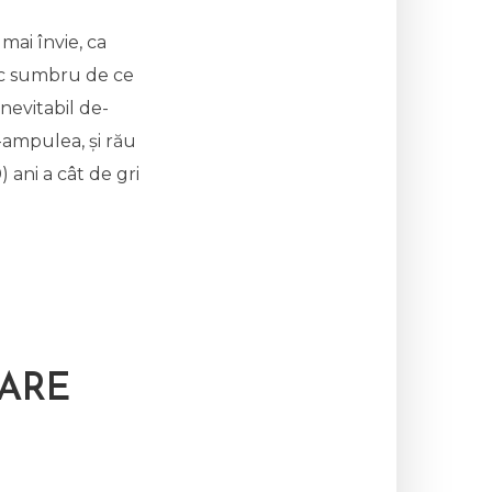
mai învie, ca
zic sumbru de ce
inevitabil de-
-ampulea, și rău
) ani a cât de gri
OARE