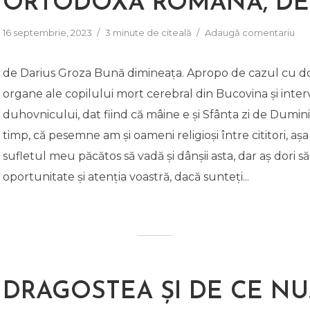
ORTODOXĂ ROMÂNĂ, DE 
16 septembrie, 2023
3 minute de citeală
Adaugă comentariu
de Darius Groza Bună dimineața. Apropo de cazul cu d
organe ale copilului mort cerebral din Bucovina și inter
duhovnicului, dat fiind că mâine e și Sfânta zi de Duminic
timp, că pesemne am și oameni religioși între cititori, așa
sufletul meu păcătos să vadă și dânșii asta, dar aș dori s
oportunitate și atenția voastră, dacă sunteți...
DRAGOSTEA ȘI DE CE NU