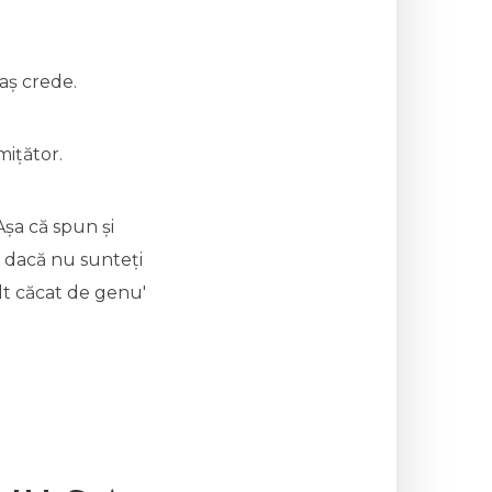
aș crede.
mițător.
Așa că spun și
ar dacă nu sunteți
alt căcat de genu'