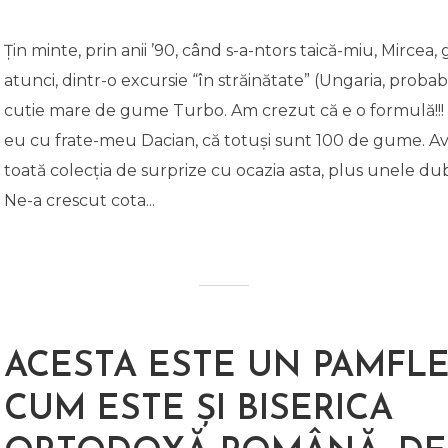
Țin minte, prin anii ’90, când s-a-ntors taică-miu, Mircea, 
atunci, dintr-o excursie “în străinătate” (Ungaria, probabi
cutie mare de gume Turbo. Am crezut că e o formulă!!!
eu cu frate-meu Dacian, că totuși sunt 100 de gume. 
toată colecția de surprize cu ocazia asta, plus unele dub
Ne-a crescut cota...
ACESTA ESTE UN PAMFLE
CUM ESTE ȘI BISERICA