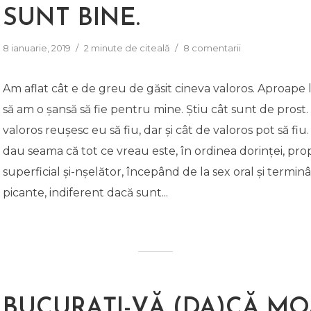
SUNT BINE.
8 ianuarie, 2019
2 minute de citeală
8 comentarii
Am aflat cât e de greu de găsit cineva valoros. Aproape 
să am o șansă să fie pentru mine. Știu cât sunt de prost.
valoros reușesc eu să fiu, dar și cât de valoros pot să fiu. 
dau seama că tot ce vreau este, în ordinea dorinței, pro
superficial și-nșelător, începând de la sex oral și termin
picante, indiferent dacă sunt...
BUCURAȚI-VĂ (DA)CĂ M