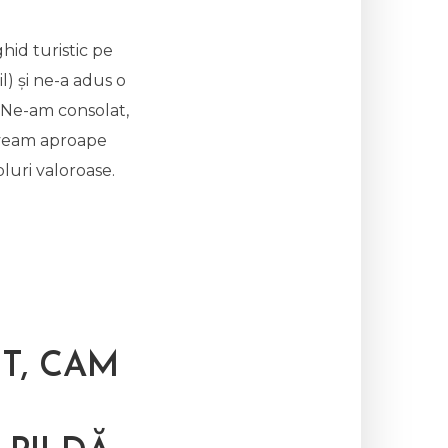
ghid turistic pe
l) și ne-a adus o
 Ne-am consolat,
Aveam aproape
luri valoroase.
T, CAM