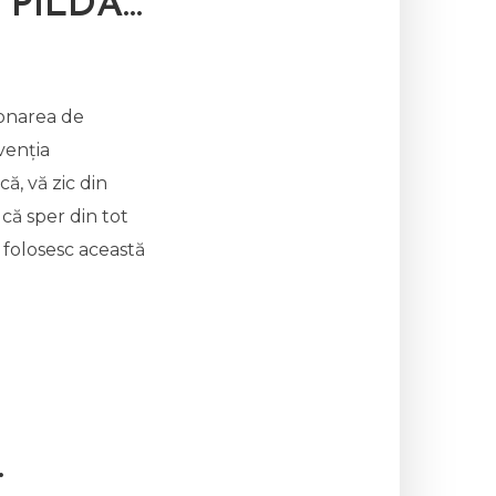
PILDĂ…
onarea de
venția
ă, vă zic din
 că sper din tot
ă folosesc această
.