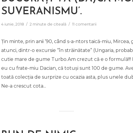
SUVERANISMU’.
4 iunie, 2018
2 minute de citeală
11 comentarii
Țin minte, prin anii ’90, când s-a-ntors taică-miu, Mircea, 
atunci, dintr-o excursie “în străinătate” (Ungaria, probabi
cutie mare de gume Turbo.Am crezut că e o formulă!!!
eu cu frate-miu Dacian, că totuși sunt 100 de gume. A
toată colecția de surprize cu ocazia asta, plus unele dub
Ne-a crescut cota...