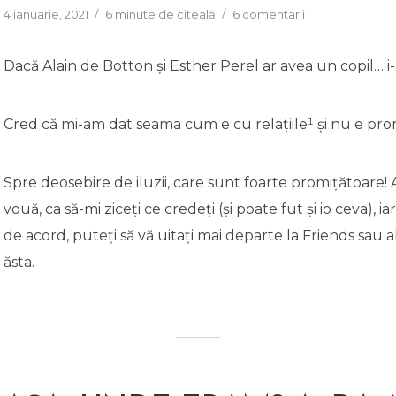
4 ianuarie, 2021
6 minute de citeală
6 comentarii
Dacă Alain de Botton și Esther Perel ar avea un copil… i-
Cred că mi-am dat seama cum e cu relațiile¹ și nu e pro
Spre deosebire de iluzii, care sunt foarte promițătoare! 
vouă, ca să-mi ziceți ce credeți (și poate fut și io ceva), i
de acord, puteți să vă uitați mai departe la Friends sau 
ăsta.