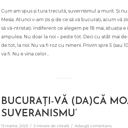
Cum am spus și tura trecută, suvernismul a murit. Și nu 
Mesia. Atunci v-am zis și de ce să vă bucurați, acum vă 
să vă-ntristați. Indiferent ce alegem pe 18 mai, situația e 
ampulea. Nu doar la noi – peste tot. Deci cu atât mai de
de tot, la noi. Nu va fi roz cu nimeni. Privim spre 5 (sau 10
va fi. Nu e vina celor...
BUCURAȚI-VĂ (DA)CĂ M
SUVERANISMU’
13 martie, 2025
3 minute de citeală
Adaugă comentariu