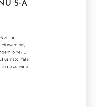
NU S-A
că vi s-au
d că avem noi,
ângem, bine? E
nul următor față
ă nu ne convine