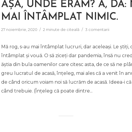
AȘA, UNDE ERAM? A, DA: 
MAI ÎNTÂMPLAT NIMIC.
27 noiembrie, 2020
2 minute de citeală
3 comentarii
Mă rog, s-au mai întâmplat lucruri, dar aceleași. Le știți, 
întâmplat și vouă. O să ziceți dar pandemia, însă nu cre
ăștia din bula oamenilor care citesc asta, de ce să ne pl
greu lucratul de acasă, înțeleg, mai ales că a venit în a
de când oricum voiam noi să lucrăm de acasă. Ideea-i c
când trebuie. (Înțeleg că poate dintre...