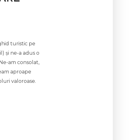
ghid turistic pe
l) și ne-a adus o
 Ne-am consolat,
veam aproape
luri valoroase.