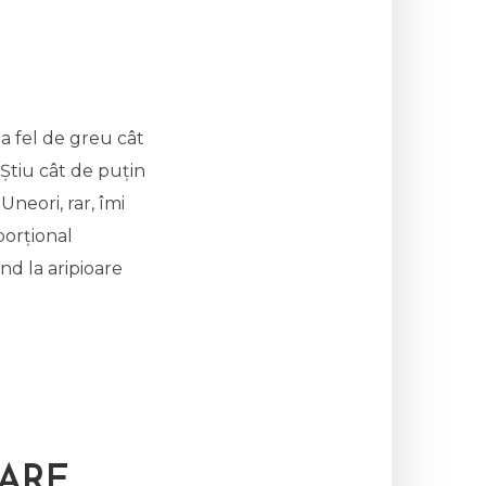
la fel de greu cât
 Știu cât de puțin
Uneori, rar, îmi
porțional
ând la aripioare
OARE