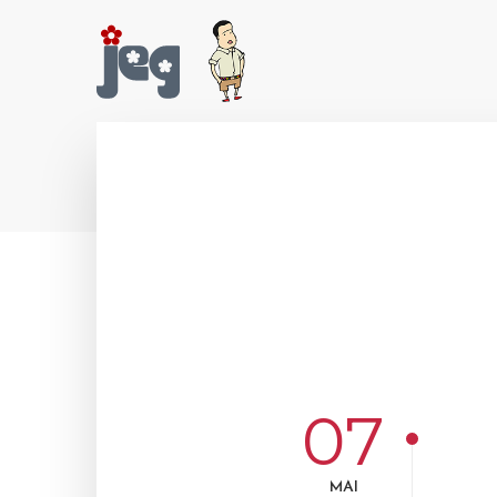
07
MAI