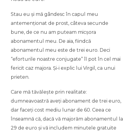
Stau eu și mă gândesc în capul meu
antemenționat de prost, câteva secunde
bune, de ce nu am puteam micșora
abonamentul meu. De aia, fiindcă
abonamentul meu este de trei euro. Deci
“eforturile noastre conjugate” îl pot în cel mai
fericit caz majora. Și-i explic lui Virgil, ca unui
prieten.
Care mă tăvălește prin realitate:
dumneavoastră aveți abonament de trei euro,
dar faceți cost mediu lunar de 60. Ceea ce
înseamnă că, dacă vă majorăm abonamentul la
29 de euro și vă includem minutele gratuite