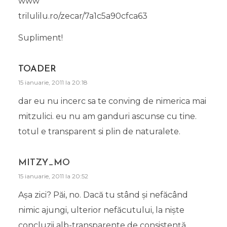
www
trilulilu.ro/zecar/7a1c5a90cfca63
Supliment!
TOADER
15 ianuarie, 2011 la 20:18
dar eu nu incerc sa te conving de nimerica mai
mitzulici. eu nu am ganduri ascunse cu tine.
totul e transparent si plin de naturalete.
MITZY_MO
15 ianuarie, 2011 la 20:52
Așa zici? Păi, no. Dacă tu stând și nefăcând
nimic ajungi, ulterior nefăcutului, la niște
concluzii alb-transparente de consistență