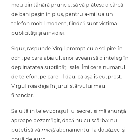
meu din tânără pruncie, să vă plătesc o cârcă
de bani peșin în plus, pentru a-mi lua un
telefon mobil modern, fiindcă sunt victima
publicității și a invidiei.
Sigur, răspunde Virgil prompt cu o sclipire în
ochi, pe care abia ulterior aveam să o înțeleg în
deplinătatea subtilității sale. Îmi cere numărul
de telefon, pe care i-l dau, că așa îs eu, prost.
Virgul roia deja în jurul stârvului meu
financiar.
Se uită în televizorașul lui secret și mă anunță
aproape dezamăgit, dacă nu cu scârbă: nu
puteți să vă
miciți
abonamentul la douăzeci și
nouă de euro.