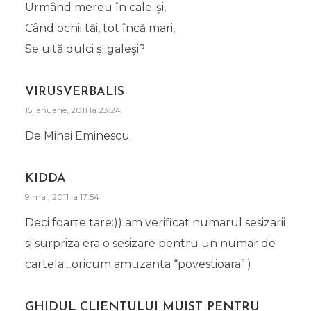
Urmând mereu în cale-şi,
Când ochii tăi, tot încă mari,
Se uită dulci şi galeşi?
VIRUSVERBALIS
15 ianuarie, 2011 la 23:24
De Mihai Eminescu
KIDDA
9 mai, 2011 la 17:54
Deci foarte tare:)) am verificat numarul sesizarii
si surpriza era o sesizare pentru un numar de
cartela…oricum amuzanta “povestioara”:)
GHIDUL CLIENTULUI MUIST PENTRU