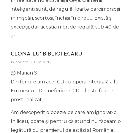
în realitate nu există aşa ceva. Oamenii
inteligenţi sunt, de regulă, foarte parcimonioşi
în mişcări, scorţoşi, închişi în birou… Există şi
excepţii, dar aceştia mor, de regulă, sub 40 de
ani.
CLONA LU' BIBLIOTECARU
15 ianuarie, 2011 la 17:38
@ Marian S
Din fericire am acel CD cu opera integrală a lui
Eminescu… Din nefericire, CD-ul este foarte
prost realizat.
Am descoperit o poezie pe care am ignorat-o
în liceu, poate şi pentru că atunci nu făceam o
legătură cu premierul de astăzi al României…