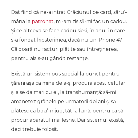
Dat fiind că ne-a intrat Crăciunul pe card, săru’-
mâna la
patronat
, mi-am zis să-mi fac un cadou.
Și ce altceva se face cadou sieși, în anul în care
s-a fondat hipsterimea, dacă nu un iPhone 4?
Că doară nu facturi plătite sau întreținerea,
pentru aia s-au gândit restanțe.
Există un sistem pus special la punct pentru
țărani așa ca mine de a-și procura acest celular
și a se da mari cu el, la transhumanță: să-mi
amanetez grânele pe următorii doi ani și să
plătesc ca bou’-n jug, tăt la lună, pentru ca să
procur aparatul mai lesne. Dar sistemul există,
deci trebuie folosit.