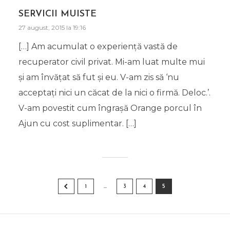
SERVICII MUISTE
27 august, 2015 la 19:16
[…] Am acumulat o experienţă vastă de
recuperator civil privat. Mi-am luat multe mui
şi am învăţat să fut şi eu. V-am zis să ‘nu
acceptaţi nici un căcat de la nici o firmă. Deloc.’.
V-am povestit cum îngraşă Orange porcul în
Ajun cu cost suplimentar. […]
1
…
3
4
5