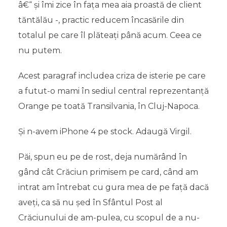
â€“ și îmi zice în fața mea aia proastă de client
tăntălău -, practic reducem încasările din
totalul pe care îl plăteați până acum. Ceea ce
nu putem.
Acest paragraf includea criza de isterie pe care
a futut-o mami în sediul central reprezentanță
Orange pe toată Transilvania, în Cluj-Napoca.
Și n-avem iPhone 4 pe stock. Adaugă Virgil.
Păi, spun eu pe de rost, deja numărând în
gând cât Crăciun primisem pe card, când am
intrat am întrebat cu gura mea de pe față dacă
aveți, ca să nu șed în Sfântul Post al
Crăciunului de am-pulea, cu scopul de a nu-