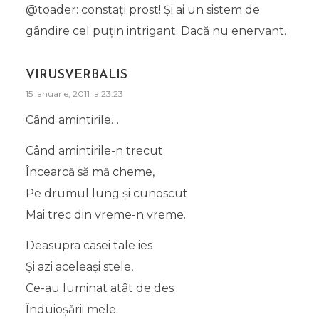
@toader: constați prost! Și ai un sistem de
gândire cel puțin intrigant. Dacă nu enervant.
VIRUSVERBALIS
15 ianuarie, 2011 la 23:23
Când amintirile…
Când amintirile-n trecut
Încearcă să mă cheme,
Pe drumul lung şi cunoscut
Mai trec din vreme-n vreme.
Deasupra casei tale ies
Şi azi aceleaşi stele,
Ce-au luminat atât de des
Înduioşării mele.