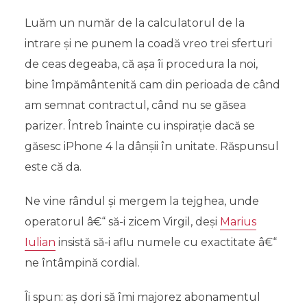
Luăm un număr de la calculatorul de la
intrare și ne punem la coadă vreo trei sferturi
de ceas degeaba, că așa îi procedura la noi,
bine împământenită cam din perioada de când
am semnat contractul, când nu se găsea
parizer. Întreb înainte cu inspirație dacă se
găsesc iPhone 4 la dânșii în unitate. Răspunsul
este că da.
Ne vine rândul și mergem la tejghea, unde
operatorul â€“ să-i zicem Virgil, deși
Marius
Iulian
insistă să-i aflu numele cu exactitate â€“
ne întâmpină cordial.
Îi spun: aș dori să îmi majorez abonamentul