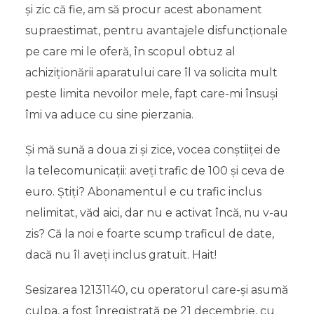
și zic că fie, am să procur acest abonament
supraestimat, pentru avantajele disfuncționale
pe care mi le oferă, în scopul obtuz al
achiziționării aparatului care îl va solicita mult
peste limita nevoilor mele, fapt care-mi însuși
îmi va aduce cu sine pierzania.
Și mă sună a doua zi și zice, vocea conștiiței de
la telecomunicații: aveți trafic de 100 și ceva de
euro. Știți? Abonamentul e cu trafic inclus
nelimitat, văd aici, dar nu e activat încă, nu v-au
zis? Că la noi e foarte scump traficul de date,
dacă nu îl aveți inclus gratuit. Hait!
Sesizarea 12131140, cu operatorul care-și asumă
culpa, a fost înregistrată pe 21 decembrie, cu