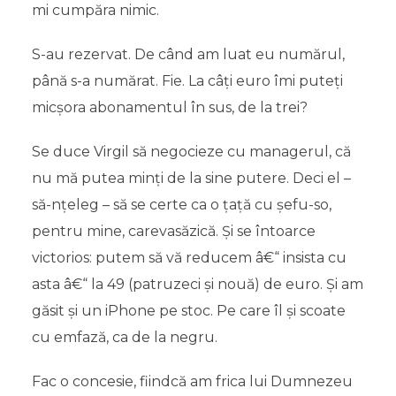
mi cumpăra nimic.
S-au rezervat. De când am luat eu numărul,
până s-a numărat. Fie. La câți euro îmi puteți
micșora abonamentul în sus, de la trei?
Se duce Virgil să negocieze cu managerul, că
nu mă putea minți de la sine putere. Deci el –
să-nțeleg – să se certe ca o țață cu șefu-so,
pentru mine, carevasăzică. Și se întoarce
victorios: putem să vă reducem â€“ insista cu
asta â€“ la 49 (patruzeci și nouă) de euro. Și am
găsit și un iPhone pe stoc. Pe care îl și scoate
cu emfază, ca de la negru.
Fac o concesie, fiindcă am frica lui Dumnezeu