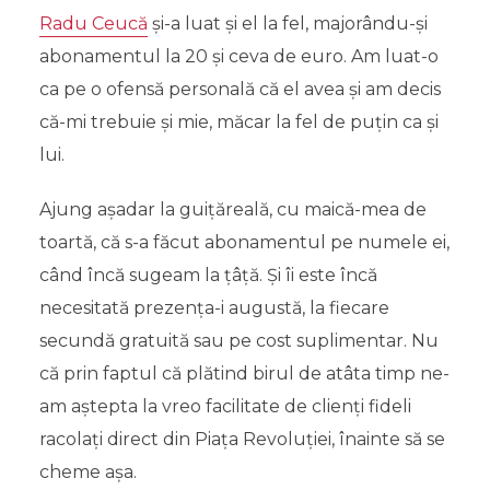
Radu Ceucă
și-a luat și el la fel, majorându-și
abonamentul la 20 și ceva de euro. Am luat-o
ca pe o ofensă personală că el avea și am decis
că-mi trebuie și mie, măcar la fel de puțin ca și
lui.
Ajung așadar la guițăreală, cu maică-mea de
toartă, că s-a făcut abonamentul pe numele ei,
când încă sugeam la țâță. Și îi este încă
necesitată prezența-i augustă, la fiecare
secundă gratuită sau pe cost suplimentar. Nu
că prin faptul că plătind birul de atâta timp ne-
am aștepta la vreo facilitate de clienți fideli
racolați direct din Piața Revoluției, înainte să se
cheme așa.