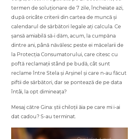
termen de soluționare de 7 zile, încheiate azi,
după oricâte criterii din cartea de muncă și
calendarul de sărbători legale ați calcula. Ce
șansă amiabilă să-i dăm, acum, la cumpăna
dintre ani, până năvălesc peste ei măcelarii de
la Protecția Consumatorului, care citesc cu
poftă reclamații stând pe budă, cât sunt
reclame între Stela și Arșinel și care n-au făcut
piftii de sărbători, dar se pontează de pe data
întâi, la opt dimineața?
Mesaj către Gina: știi chiloții ăia pe care mi i-ai
dat cadou? S-au terminat.