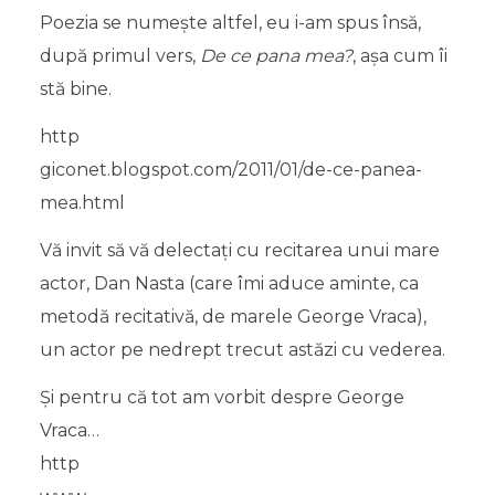
Poezia se numeşte altfel, eu i-am spus însă,
după primul vers,
De ce pana mea?
, aşa cum îi
stă bine.
http
giconet.blogspot.com/2011/01/de-ce-panea-
mea.html
Vă invit să vă delectaţi cu recitarea unui mare
actor, Dan Nasta (care îmi aduce aminte, ca
metodă recitativă, de marele George Vraca),
un actor pe nedrept trecut astăzi cu vederea.
Şi pentru că tot am vorbit despre George
Vraca…
http