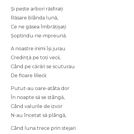
Şi peste arbori răsfiraţi
Răsare blânda lună,
Ce ne găsea îmbrăţişaţi
Şoptindu-ne-mpreună.
A noastre inimi îşi jurau
Credinţă pe toţi vecii,
Când pe cărări se scuturau
De floare liliecii.
Putut-au oare-atâta dor
În noapte să se stângă,
Când valurile de izvor
N-au încetat să plângă,
Când luna trece prin stejari