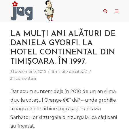
LA MULȚI ANI ALĂTURI DE
DANIELA GYORFI. LA
HOTEL CONTINENTAL DIN
TIMIȘOARA. ÎN 1997.
31 decembrie, 2010
6 minute de citeală
211 comentarii
Dar acum suntem deja în 2010 de un an și mă
duc la cotețul Orange â€“ da? – unde grohăie
a pagubă porcii bine îngrășați cu ocazia
Sărbătorilor și zurgăle din zurgălăi, că câți bani
au încasat.