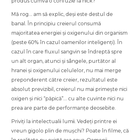
produs cumva o confuzie la nick?
Mă rog… am să explic, deşi este destul de
banal. În principiu creierul consumă
majoritatea energiei şi oxigenului din organism
(peste 60% în cazul oamenilor inteligenţi). În
cazul în care fluxul sangvin se îndreptă spre
un alt organ, atunci şi sângele, purtător al
hranei şi oxigenului celulelor, nu mai merge
preponderent către creier, rezultatul este
absolut previzibil, creierul nu mai primeşte nici
oxigen şi nici “păpică”… cu alte cuvinte nici nu
prea are parte de performanţe deosebite.
Priviţi la intelectualii lumii. Vedeţi printre ei
vreun gigolo plin de muşchi? Poate în filme, că