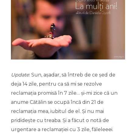
Update
: Sun, așadar, să întreb de ce șed de
deja 14 zile, pentru ca să mi se rezolve
reclamația promisă în 7 zile… și-mi zice că un
anume Cătălin se ocupă încă din 21 de
reclamația mea, iubitul de el. Și nu mai
prididește cu treaba. Și a făcut o notă de
urgentare a reclamației cu 3 zile, făleleeei.