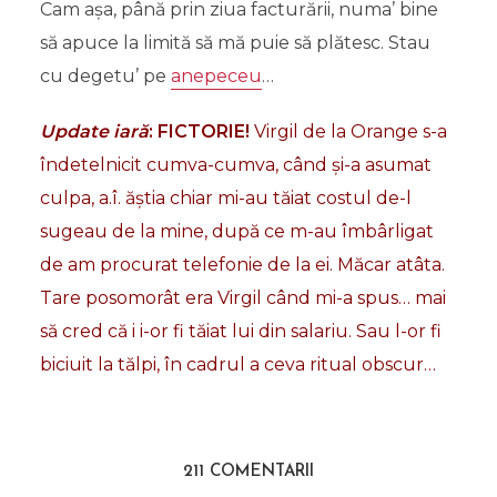
Cam așa, până prin ziua facturării, numa’ bine
să apuce la limită să mă puie să plătesc. Stau
cu degetu’ pe
anepeceu
…
Update iară
: FICTORIE!
Virgil de la Orange s-a
îndetelnicit cumva-cumva, când și-a asumat
culpa, a.î. ăștia chiar mi-au tăiat costul de-l
sugeau de la mine, după ce m-au îmbârligat
de am procurat telefonie de la ei. Măcar atâta.
Tare posomorât era Virgil când mi-a spus… mai
să cred că i i-or fi tăiat lui din salariu. Sau l-or fi
biciuit la tălpi, în cadrul a ceva ritual obscur…
211 COMENTARII