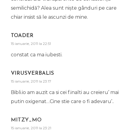
semilichidă? Alea sunt niște gânduri pe care
chiar insist să le ascunzi de mine.
TOADER
15 ianuarie, 2011 la 22:51
constat ca ma iubesti.
VIRUSVERBALIS
15 ianuarie, 2011 la 23:17
Bibli.io am auzit ca si cei f.inalti au creieru’ mai
putin oxigenat…Cine stie care o fi adevaru’..
MITZY_MO
15 ianuarie, 2011 la 23:21