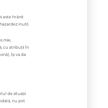
i este hrănit
hazardez inutil.
s mie,
 cu atribuții în
vină), își va da
lul de situații
iodată, nu pot