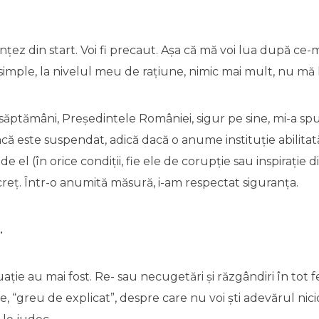
ințez din start. Voi fi precaut. Așa că mă voi lua după ce-m
 simple, la nivelul meu de rațiune, nimic mai mult, nu mă 
ăptămâni, Președintele României, sigur pe sine, mi-a spu
că este suspendat, adică dacă o anume instituție abilitată,
de el (în orice condiții, fie ele de corupție sau inspirație di
 creț. Într-o anumită măsură, i-am respectat siguranța.
…
ație au mai fost. Re- sau necugetări și răzgândiri în tot fe
ile, “greu de explicat”, despre care nu voi ști adevărul nic