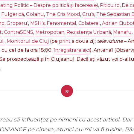
ng Politic – Despre politică și facerea ei
,
Piticu.ro
,
De c
,
Fulgerică
,
Golanu
,
The Cris Mood
,
Cru’s
,
The Sebastian 
ro
,
Groparu’
,
MSH’s
,
Fenomental
,
Colateral
,
Adrian Ciubo
t
,
ContraSENS
,
Metropotan
,
Rezistența Urbană
,
Manafu
,
l.
,
Monitorul de Cluj
(pe
print
a doua zi);
televiziune
– An
 cu cel de la ora 18:00,
înregistrare aici
), Antena1 (Observa
. Se prospectează și în Clujeanul. Dacă ați văzut voi p-a
.
reau să influențez pe nimeni cu acest articol. Dar
CONVINGE pe cineva, atunci nu-mi va fi rușine. Pâ