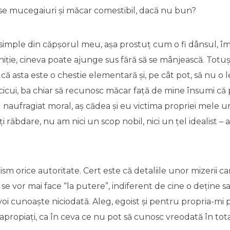
se mucegaiuri și măcar comestibil, dacă nu bun?
simple din căpșorul meu, așa prostuț cum o fi dânsul, îm
iniție, cineva poate ajunge sus fără să se mânjească. Totuș
ă asta este o chestie elementară și, pe cât pot, să nu o 
cicui, ba chiar să recunosc măcar față de mine însumi că 
) naufragiat moral, aș cădea și eu victima propriei mele um
ți răbdare, nu am nici un scop nobil, nici un țel idealist 
ism orice autoritate. Cert este că detaliile unor mizerii ca
și se vor mai face “la putere”, indiferent de cine o deține 
voi cunoaște niciodată. Aleg, egoist și pentru propria-mi p
apropiați, ca în ceva ce nu pot să cunosc vreodată în tot