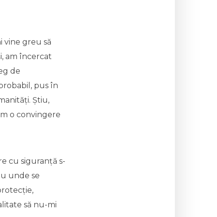
i vine greu să
i, am încercat
leg de
probabil, pus în
anități. Știu,
– am o convingere
re cu siguranță s-
sau unde se
rotecție,
alitate să nu-mi