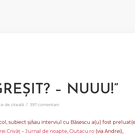
REȘIT? – NUUU!”
te de citeală
397 comentarii
col, subiect și/sau interviul cu Băsescu a(u) fost preluat(
ei Crivăț – Jurnal de noapte
,
Ciutacu.ro
(via Andrei),