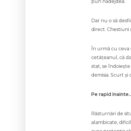
pun nădejdea.
Dar nu o să desfi
direct. Chestiuni
În urmă cu ceva s
cetățeanul, că da
stat, se îndoiește 
demisia. Scurt și
Pe rapid înainte
Răsturnări de situ
alambicate, dific