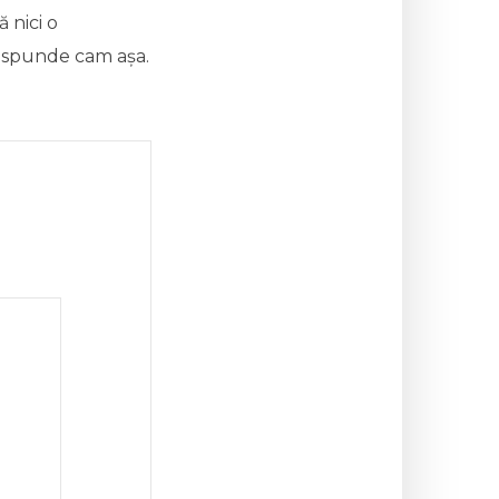
ă nici o
 răspunde cam așa.