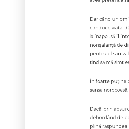
avea pretenția să
Dar când un om î
conduce viața, dâ
ia înapoi, să îl î
nonșalanță de di
pentru el sau val
tind să mă simt e
În foarte puține 
șansa norocoasă,
Dacă, prin absurd,
debordând de popu
plină răspundea l