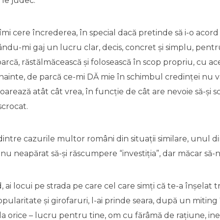
 le judec.
mi cere încrederea, în special dacă pretinde să i-o acor
ndu-mi gaj un lucru clar, decis, concret și simplu, pentru
ntoarcă, răstălmăcească și folosească în scop propriu, cu ac
nainte, de parcă ce-mi DĂ mie în schimbul credinței nu v
oarează atât cât vrea, în funcție de cât are nevoie să-și sc
scrocat.
dintre cazurile multor români din situații similare, unul di
 nu neapărat să-și răscumpere “investiția”, dar măcar să
 ai locui pe strada pe care cel care simți că te-a înșelat 
laritate și girofaruri, l-ai prinde seara, după un miting 
a orice – lucru pentru tine, om cu fărâmă de rațiune, ine