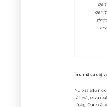
demu
dar m
singu
ace
În urmă cu câțiv
Nu o să aflu nicio
să învăț ceva reali
câștig. Oare cât d