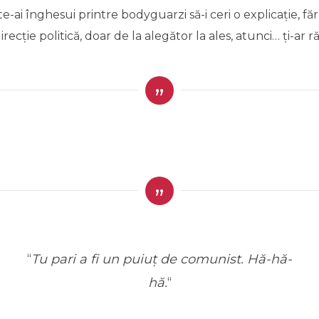
te-ai înghesui printre bodyguarzi să-i ceri o explicație, făr
recție politică, doar de la alegător la ales, atunci… ți-ar
“
T
u pari a fi un puiuț de comunist. Hă-hă-
hă.
“