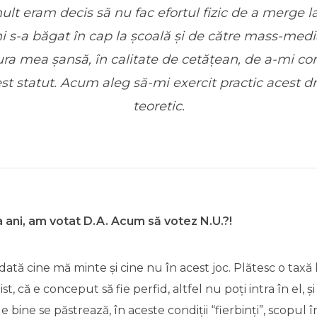
lt eram decis să nu fac efortul fizic de a merge la
i s-a băgat în cap la școală și de către mass-medi
ra mea șansă, în calitate de cetățean, de a-mi co
st statut. Acum aleg să-mi exercit practic acest d
teoretic.
a ani, am votat D.A. Acum să votez N.U.?!
dată cine mă minte și cine nu în acest joc. Plătesc o taxă 
st, că e conceput să fie perfid, altfel nu poți intra în el, și
e bine se păstrează, în aceste condiții “fierbinți”, scopul înă