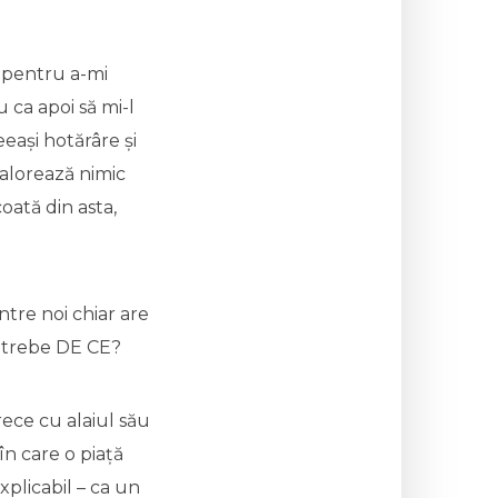
d pentru a-mi
 ca apoi să mi-l
eeași hotărâre și
alorează nimic
oată din asta,
ntre noi chiar are
-ntrebe DE CE?
trece cu alaiul său
în care o piață
xplicabil – ca un