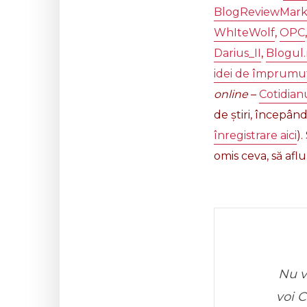
BlogReviewMarketi
WhIteWolf
,
OPC
Darius_II
,
Blogul.
idei de împrumu
online
–
Cotidianu
de știri, începând
înregistrare aici
)
omis ceva, să aflu
Nu v
voi 