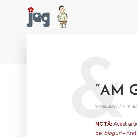
&
“AM G
9 mai, 2007
4 minu
NOTĂ:
Acest arti
de:
bloguri
–
Andr