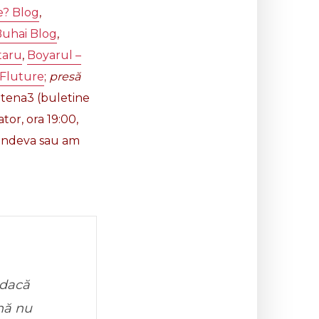
e? Blog
,
Buhai Blog
,
taru
,
Boyarul –
Fluture
;
presă
tena3 (buletine
tor, ora 19:00,
ltundeva sau am
 dacă
nă nu