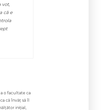
 vot,
a că e
ntrola
rept
la o facultate ca
 ca că învăț să îl
lțător inițial,