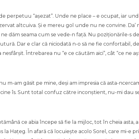
l de perpetuu “așezat”. Unde ne place – e ocupat, iar un
zervat altcuiva. Și e mereu gol unde nu ne convine. Da’
ă ne dăm seama cum se vede-n față. Nu poziționările-s de 
ră. Dar e clar că niciodată n-o să ne fie confortabil, de
la nesfârșit. Întrebarea nu “e ce căutăm aici”, cât “ce ne 
u m-am găsit pe mine, deși am impresia că asta-ncercam
cine îs. Sunt total confuz către inconștient, nu-mi dau s
ptămână ce abia începe să fie la mijloc, tot în cheia asta, 
 la Hațeg. În afară că locuiește acolo Sorel, care mi-e pri