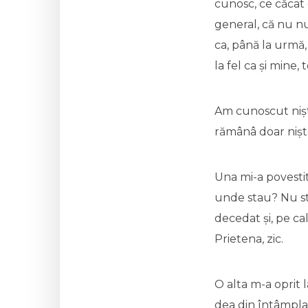
cunosc, ce căcat 
general, că nu nu
ca, până la urmă,
la fel ca și mine,
Am cunoscut niște
rămânâ doar niște
Una mi-a povestit
unde stau? Nu st
decedat și, pe ca
Prietena, zic.
O alta m-a oprit l
dea din întâmpla