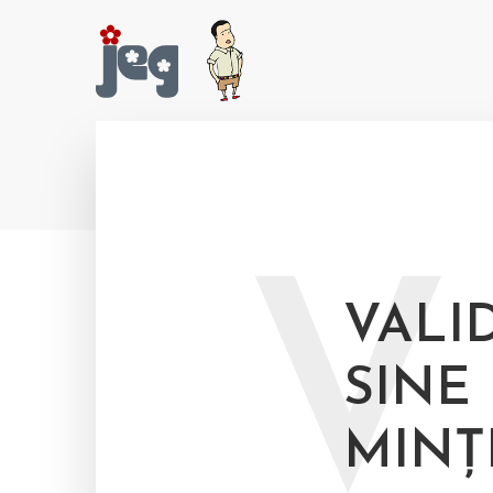
V
VALI
SINE 
MINȚI