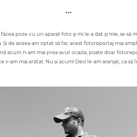
***
 făcea poze cu un aparat foto și mi le-a dat și mie, se să m
. Și de aceea am optat să fac acest fotoreportaj mai amplu
 până acum n-am mai prea avut ocazia, poate doar fotorep
 v-am mai arătat. Nu și acum! Deci le-am aranjat, ca să î