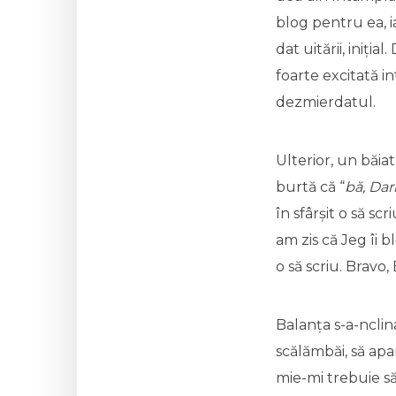
blog pentru ea, i
dat uitării, iniț
foarte excitată i
dezmierdatul.
Ulterior, un băia
burtă că “
bă, Dar
în sfârșit o să sc
am zis că Jeg îi 
o să scriu. Bravo,
Balanța s-a-nclin
scălămbăi, să ap
mie-mi trebuie să 