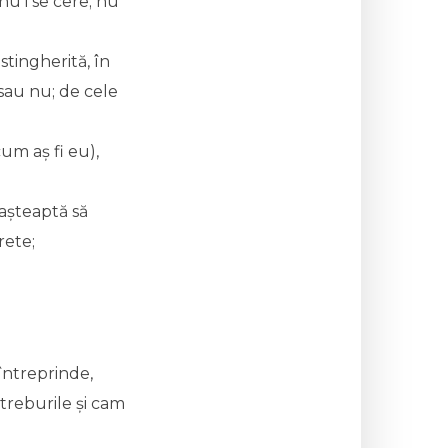
nu i se cere; nu
stingherită, în
sau nu; de cele
um aș fi eu),
 așteaptă să
rete;
întreprinde,
 treburile și cam