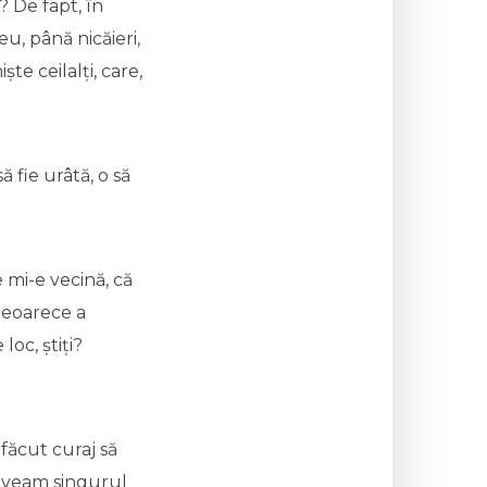
? De fapt, în
u, până nicăieri,
te ceilalți, care,
 fie urâtă, o să
 mi-e vecină, că
deoarece a
loc, știți?
 făcut curaj să
 aveam singurul