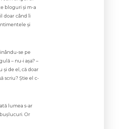
te bloguri și m-a
l doar când îi
entimentele și
rpinându-se pe
gulă – nu-i așa? –
u și de el, că doar
 scriu? Știe el c-
oată lumea s-ar
mbușlucuri. Or