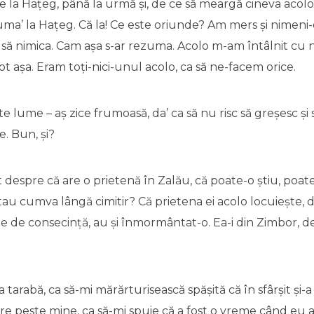
e la Hațeg, până la urmă și, de ce să meargă cineva acolo
ma’ la Hațeg. Că la! Ce este oriunde? Am mers și nimeni-e
 să nimica. Cam așa s-ar rezuma. Acolo m-am întâlnit cu niș
 tot așa. Eram toți-nici-unul acolo, ca să ne-facem orice.
 lume – aș zice frumoasă, da’ ca să nu risc să greșesc și să
. Bun, și?
 despre că are o prietenă în Zalău, că poate-o știu, poate
au cumva lângă cimitir? Că prietena ei acolo locuiește, 
le de consecință, au și înmormântat-o. Ea-i din Zimbor, de 
a tarabă, ca să-mi mărărturisească spășită că în sfârșit și-a
re peste mine, ca să-mi spuie că a fost o vreme când eu