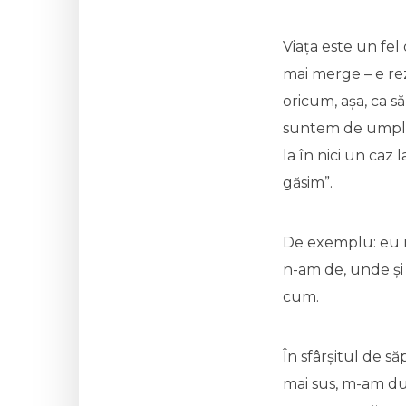
Viața este un fe
mai merge – e re
oricum, așa, ca s
suntem de umplutu
la în nici un caz 
găsim”.
De exemplu: eu n
n-am de, unde și 
cum.
În sfârșitul de să
mai sus, m-am dus