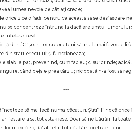
chetă, deși nu fumează, doar ca să ofere foc; și chiar dacă 
avea lumea nevoie pe cât ați crede;
de orice zice o fată, pentru ca această să se desfășoare ne
să nu se concentreze întruna la dacă are simțul umorului 
e înțeles greșit;
ință donâ€˜șoarelor cu prietenii săi mult mai favorabili (c
 din start eșecului; și funcționează;
ă e slab la pat, prevenind, cum fac eu; ci surprinde; adică
singure, când deja e prea târziu; niciodată n-a fost să reg
***
înceteze să mai facă numai căcaturi. Știți? Fiindcă orice 
anifestare a sa, tot asta-i iese. Doar să ne băgăm la toate
 locul nicăieri, da’ altfel îl tot căutăm pretutindeni.