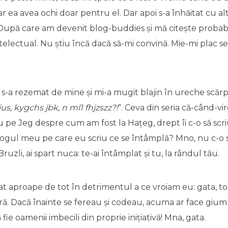
ar ea avea ochi doar pentru el. Dar apoi s-a înhăitat cu al
ial. După care am devenit blog-buddies și mă citește probabi
ntelectual. Nu știu încă dacă să-mi convină. Mie-mi plac s
t s-a rezemat de mine și mi-a mugit blajin în ureche scă
ius, kygchs jbk, n ml1 fhjzszz?!
“. Ceva din seria că-când-vir
riu pe Jeg despre cum am fost la Hațeg, drept îi c-o să scri
blogul meu pe care eu scriu ce se întâmplă? Mno, nu c-o să
 Bruzli, ai spart nuca: te-ai întâmplat și tu, la rândul tău.
at aproape de tot în detrimentul a ce vroiam eu: gata, t
ară. Dacă înainte se fereau și codeau, acuma ar face giu
fie oamenii imbecili din proprie inițiativă! Mna, gata.