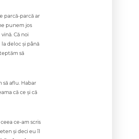
de parcă-parcă ar
 ne punem jos
vină. Că noi
 la deloc și până
așteptăm să
 să aflu. Habar
eama că ce și că
a ceea ce-am scris
eten și deci eu îl