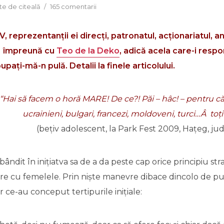
te de citeală
165 comentarii
, reprezentanții ei direcți, patronatul, acționariatul, an
iÂ împreună cu
Teo de la Deko
, adică acela care-i respo
 pupați-mă-n pulă. Detalii la finele articolului.
“Hai să facem o horă MARE! De ce?! Păi – hâc! – pentru că
ucrainieni, bulgari, francezi, moldoveni, turci…Â to
(bețiv adolescent, la Park Fest 2009, Hațeg, j
bândit în inițiatva sa de a da peste cap orice principiu st
zare cu femelele. Prin niște manevre dibace dincolo de p
r ce-au conceput tertipurile inițiale: