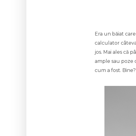
Era un băiat care
calculator câteva
jos. Mai ales că
ample sau poze ce
cum a fost. Bine?