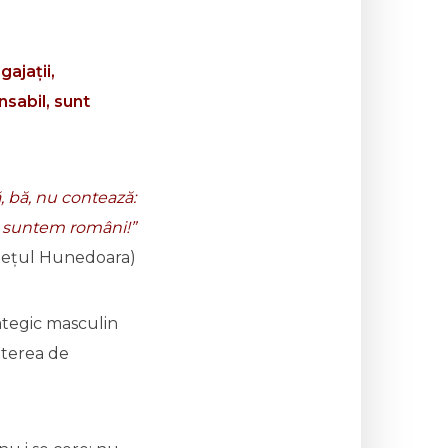
gajații,
nsabil, sunt
, bă, nu contează:
ți suntem români!”
udețul Hunedoara)
rategic masculin
uterea de