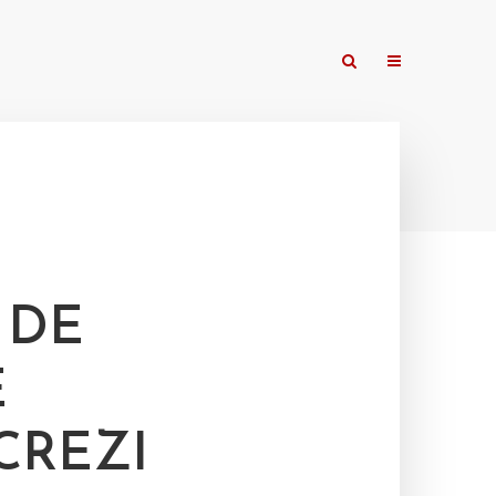
 DE
E
 CREZI