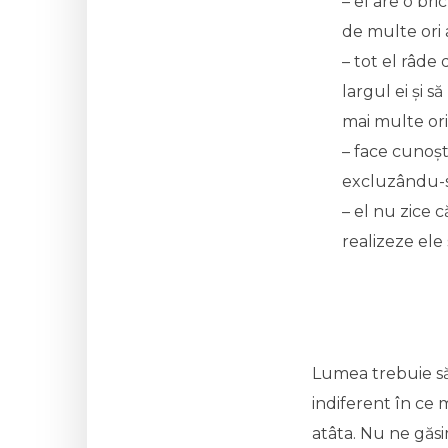
– el are o bri
de multe ori 
– tot el râde 
largul ei și 
mai multe ori 
– face cunoșt
excluzându-se
– el nu zice c
realizeze ele 
Lumea trebuie să 
indiferent în ce m
atâta. Nu ne găsim