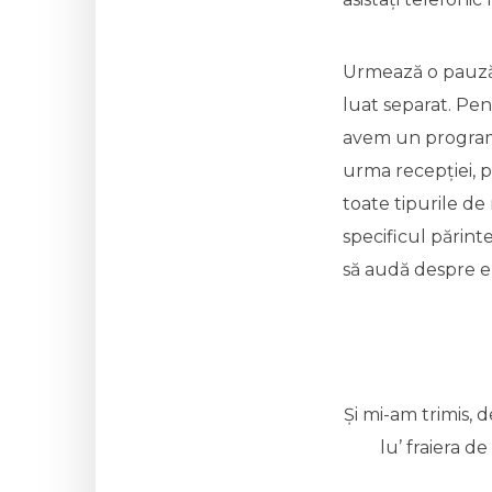
Urmează o pauză 
luat separat. Pen
avem un program 
urma recepției, 
toate tipurile d
specificul părint
să audă despre el
Și mi-am trimis, d
lu’ fraiera 