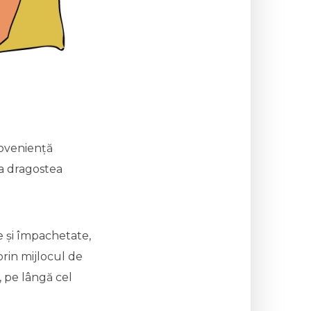
roveniență
aia dragostea
te și împachetate,
prin mijlocul de
, pe lângă cel