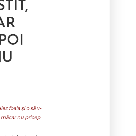
TIT,
AR
POI
NU
ez foaia și o să v-
i măcar nu pricep.