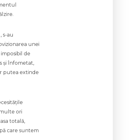
omentul
lzire.
, s-au
ovizionarea unei
 imposibil de
și înfometat,
ar putea extinde
cesitățile
 multe ori
sa totală,
 după care suntem