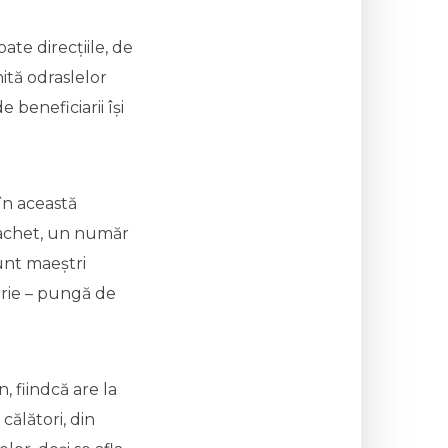
ate direcțiile, de
ită odraslelor
 beneficiarii își
în această
 pachet, un număr
sunt maeștri
orie – pungă de
, fiindcă are la
călători, din