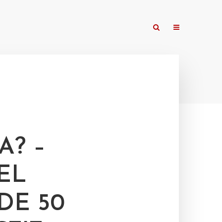
A? –
EL
DE 50