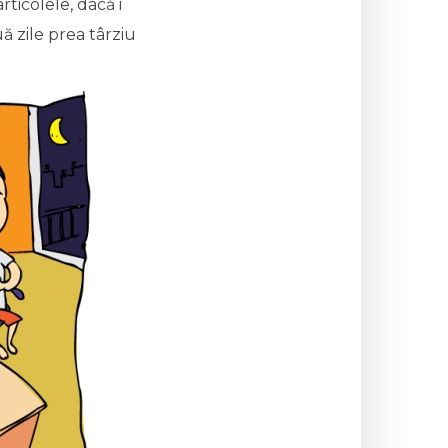
articolele, dacă i
uă zile prea târziu