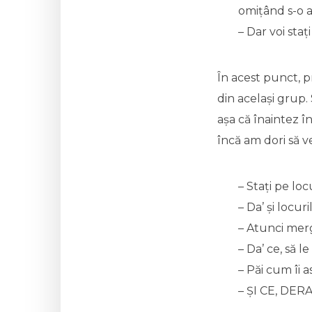
omițând s-o a
– Dar voi sta
În acest punct, p
din același grup.
așa că înaintez în
încă am dori să v
– Stați pe loc
– Da’ și locur
– Atunci merge
– Da’ ce, să l
– Păi cum îi
– ȘI CE, DER