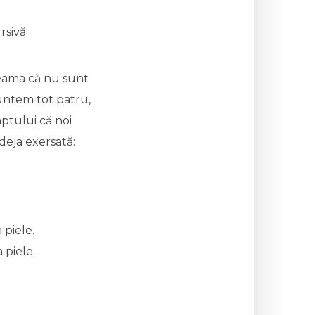
rsivă.
seama că nu sunt
suntem tot patru,
aptului că noi
deja exersată:
 piele.
 piele.