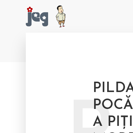
PILD
POCĂ
A PIȚ