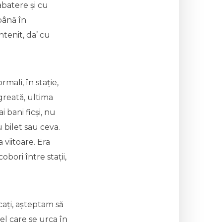
abatere și cu
 până în
tenit, da’ cu
mali, în stație,
greată, ultima
 bani ficși, nu
u bilet sau ceva.
a viitoare. Era
obori între stații,
ați, așteptam să
Cel care se urca în