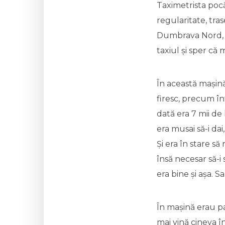
Taximetrista pocă
regularitate, tras
Dumbrava Nord, p
taxiul și sper că 
În această mașină 
firesc, precum în
dată era 7 mii de
era musai să-i dai
Și era în stare să 
însă necesar să-i 
era bine și așa. Sa
În mașină erau pa
mai vină cineva în