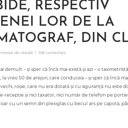
IDE, RESPECTIV
TENEI LOR DE LA
MATOGRAF, DIN C
 minute de citeală
108 comentarii
i demult – și sper că încă mai există și azi – o taximetristă
 la vreo 50 de anișori, care conducea – și sper că încă ma
vechi, roșie, care nu era dotată și cu siguranță nu este d
e-recepție și nici taxator, nici număr de telefon pe portier
a, doar cu un semn din plexiglas cu becul ars pe capotă, p