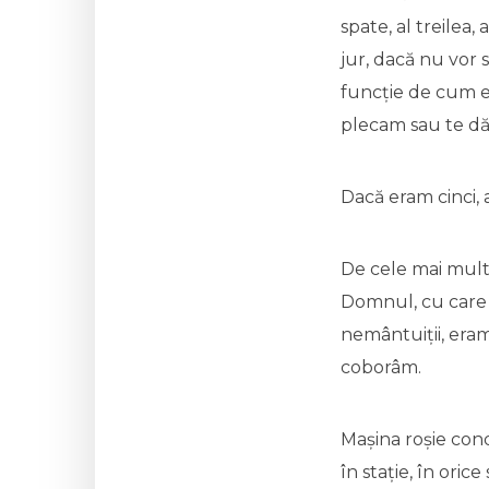
spate, al treilea,
jur, dacă nu vor 
funcție de cum e
plecam sau te dăd
Dacă eram cinci, 
De cele mai multe
Domnul, cu care t
nemântuiții, era
coborâm.
Mașina roșie cond
în stație, în oric