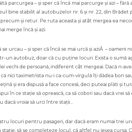
ită parcurgea – și sper că încă mai parcurge și azi – fără 
eul bine stabilit al autobuzelor nr. 6 și nr. 22, din Brădet
recum și retur. Pe ruta aceasta și atât mergea ea necon
mai merge încă și azi.
se urcau – și sper că încă se mai urcă și aziÂ – oameni nor
tr-un autobuz, doar că cu puține locuri. Exista o sumă a
 lei vechi de persoană, indiferent cât mergeai. Dacă n-aveai
, că nici taximetrista nu-i ca-cum-virgulă îți dădea bon sa
rețină și era dispusă a face concesii, deci puteai plăti și tur
spui în ce stație să oprească, ca să cobori sau dacă vrei să c
u dacă vroiai să urci între stații…
tru locuri pentru pasageri, dar dacă eram numai trei urc
 stație, să se completeze locul, că altfel nu ieșea cursa. 