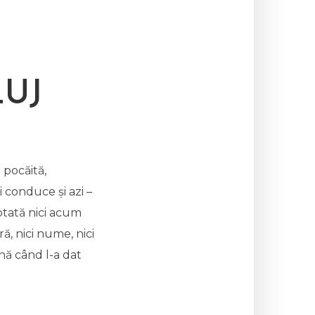
LUJ
 pocăită,
i conduce și azi –
otată nici acum
ă, nici nume, nici
ână când l-a dat