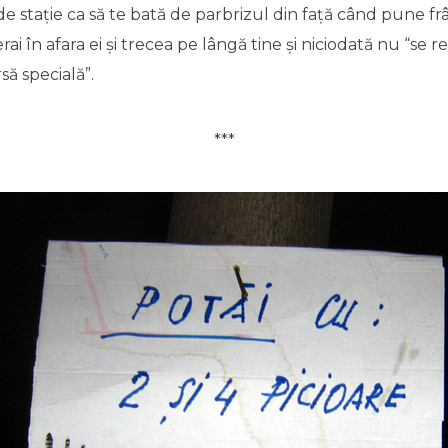
de stație ca să te bată de parbrizul din față când pune frâ
ai în afara ei și trecea pe lângă tine și niciodată nu “se re
să specială”.
***