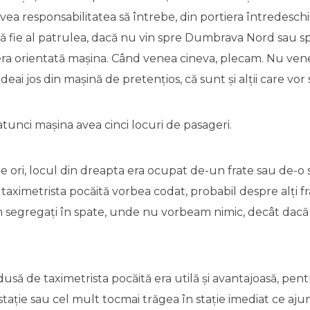
 avea responsabilitatea să întrebe, din portiera întredesch
să fie al patrulea, dacă nu vin spre Dumbrava Nord sau s
ra orientată mașina. Când venea cineva, plecam. Nu ven
eai jos din mașină de pretențios, că sunt și alții care vor
atunci mașina avea cinci locuri de pasageri.
 ori, locul din dreapta era ocupat de-un frate sau de-o 
aximetrista pocăită vorbea codat, probabil despre alți fraț
m segregați în spate, unde nu vorbeam nimic, decât dacă
usă de taximetrista pocăită era utilă și avantajoasă, pe
e stație sau cel mult tocmai trăgea în stație imediat ce aju