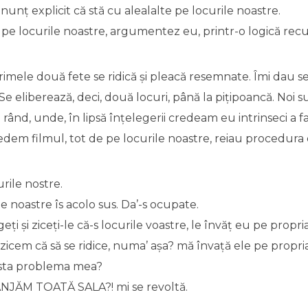
nunț explicit că stă cu alealalte pe locurile noastre.
ți pe locurile noastre, argumentez eu, printr-o logică recu
rimele două fete se ridică și pleacă resemnate. Îmi dau 
 Se eliberează, deci, două locuri, până la pițipoancă. Noi 
 rând, unde, în lipsă înțelegerii credeam eu intrinseci a f
edem filmul, tot de pe locurile noastre, reiau procedura 
urile nostre.
ile noastre îs acolo sus. Da’-s ocupate.
ți și ziceți-le că-s locurile voastre, le învăț eu pe propria
e zicem că să se ridice, numa’ așa? mă învață ele pe propria
 asta problema mea?
ANJĂM TOATĂ SALA?! mi se revoltă.