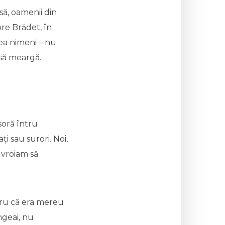
isă, oamenii din
pre Brădet, în
ea nimeni – nu
 să meargă.
soră întru
i sau surori. Noi,
 vroiam să
ntru că era mereu
ngeai, nu