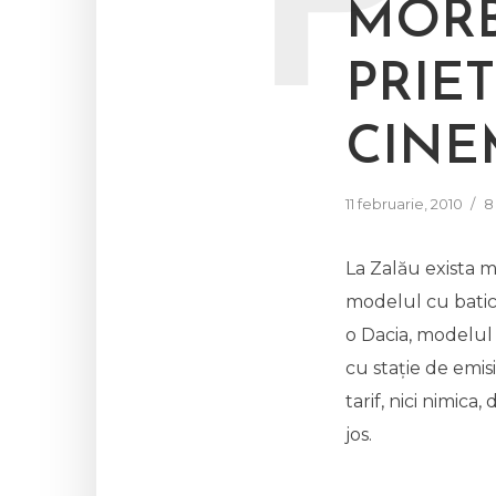
P
MORB
PRIE
CINE
11 februarie, 2010
8
La Zalău exista ma
modelul cu batic,
o Dacia, modelul 
cu stație de emisi
tarif, nici nimic
jos.