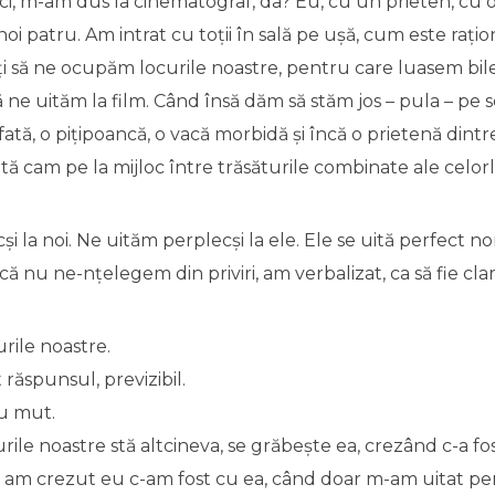
deci, m-am dus la cinematograf, da? Eu, cu un prieten, cu o
noi patru. Am intrat cu toții în sală pe ușă, cum este rațio
ați să ne ocupăm locurile noastre, pentru care luasem bil
 ne uităm la film. Când însă dăm să stăm jos – pula – pe
 fată, o pițipoancă, o vacă morbidă și încă o prietenă dintre
uată cam pe la mijloc între trăsăturile combinate ale celor
i la noi. Ne uităm perplecși la ele. Ele se uită perfect no
ă nu ne-nțelegem din priviri, am verbalizat, ca să fie clar
urile noastre.
t răspunsul, previzibil.
eu mut.
urile noastre stă altcineva, se grăbește ea, crezând c-a fos
am crezut eu c-am fost cu ea, când doar m-am uitat per