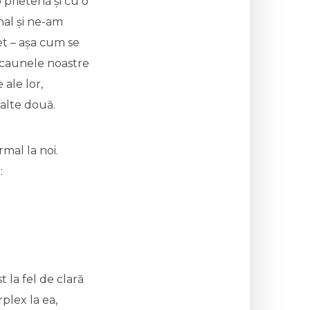
 prietenă și cu o
nal și ne-am
et – așa cum se
 scaunele noastre
 ale lor,
lalte două.
rmal la noi.
:
t la fel de clară
plex la ea,