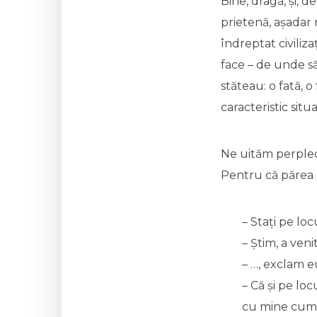
Bine, dragă, și, 
prietenă, așadar 
îndreptat civiliz
face – de unde să
stăteau: o fată, o
caracteristic sit
Ne uităm perplecș
Pentru că părea c
– Stați pe loc
– Știm, a veni
– …, exclam 
– Că și pe loc
cu mine cum 