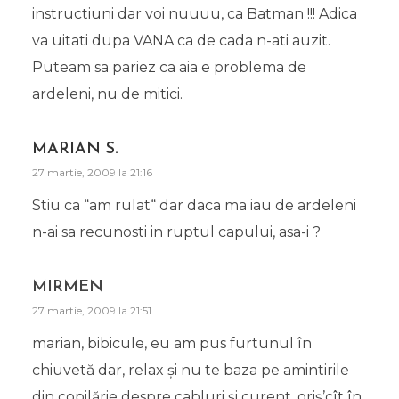
instructiuni dar voi nuuuu, ca Batman !!! Adica
va uitati dupa VANA ca de cada n-ati auzit.
Puteam sa pariez ca aia e problema de
ardeleni, nu de mitici.
MARIAN S.
27 martie, 2009 la 21:16
Stiu ca “am rulat“ dar daca ma iau de ardeleni
n-ai sa recunosti in ruptul capului, asa-i ?
MIRMEN
27 martie, 2009 la 21:51
marian, bibicule, eu am pus furtunul în
chiuvetă dar, relax și nu te baza pe amintirile
din copilărie despre cabluri și curent, oriș’cît în