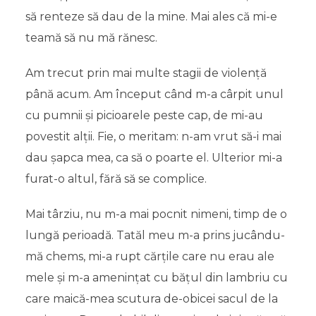
să renteze să dau de la mine. Mai ales că mi-e
teamă să nu mă rănesc.
Am trecut prin mai multe stagii de violență
până acum. Am început când m-a cârpit unul
cu pumnii și picioarele peste cap, de mi-au
povestit alții. Fie, o meritam: n-am vrut să-i mai
dau șapca mea, ca să o poarte el. Ulterior mi-a
furat-o altul, fără să se complice.
Mai târziu, nu m-a mai pocnit nimeni, timp de o
lungă perioadă. Tatăl meu m-a prins jucându-
mă chems, mi-a rupt cărțile care nu erau ale
mele și m-a amenințat cu bățul din lambriu cu
care maică-mea scutura de-obicei sacul de la