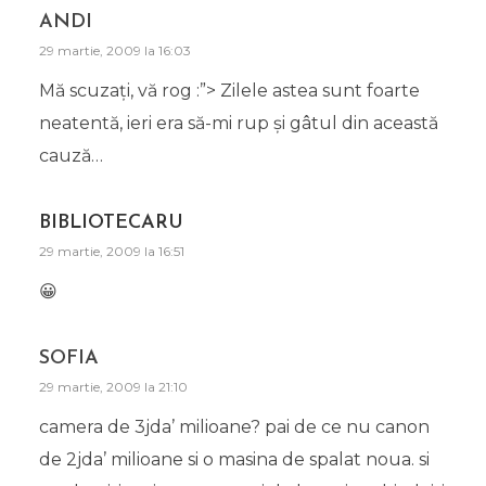
ANDI
29 martie, 2009 la 16:03
Mă scuzaţi, vă rog :”> Zilele astea sunt foarte
neatentă, ieri era să-mi rup şi gâtul din această
cauză…
BIBLIOTECARU
29 martie, 2009 la 16:51
😀
SOFIA
29 martie, 2009 la 21:10
camera de 3jda’ milioane? pai de ce nu canon
de 2jda’ milioane si o masina de spalat noua. si