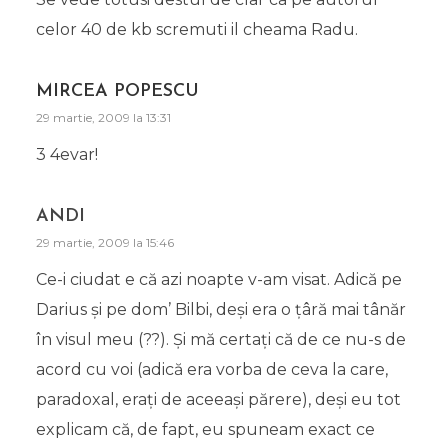
celor 40 de kb scremuti il cheama Radu.
MIRCEA POPESCU
29 martie, 2009 la 13:31
3 4evar!
ANDI
29 martie, 2009 la 15:46
Ce-i ciudat e că azi noapte v-am visat. Adică pe
Darius şi pe dom’ Bilbi, deşi era o ţâră mai tânăr
în visul meu (??). Şi mă certaţi că de ce nu-s de
acord cu voi (adică era vorba de ceva la care,
paradoxal, eraţi de aceeaşi părere), deşi eu tot
explicam că, de fapt, eu spuneam exact ce