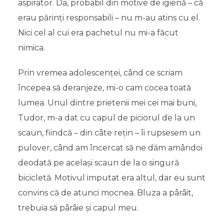
aspirator. Da, probabil din motive de igienă – că
erau părinți responsabili – nu m-au atins cu el.
Nici cel al cui era pachetul nu mi-a făcut
nimica.
Prin vremea adolescenței, când ce scriam
începea să deranjeze, mi-o cam cocea toată
lumea. Unul dintre prietenii mei cei mai buni,
Tudor, m-a dat cu capul de piciorul de la un
scaun, fiindcă – din câte rețin – îi rupsesem un
pulover, când am încercat să ne dăm amândoi
deodată pe același scaun de la o singură
bicicletă. Motivul imputat era altul, dar eu sunt
convins că de atunci mocnea. Bluza a pârâit,
trebuia să pârâie și capul meu.