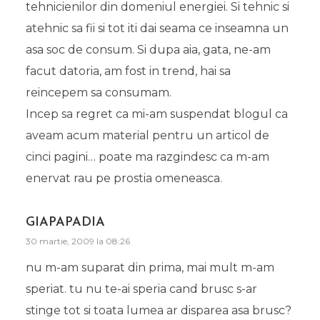
tehnicienilor din domeniul energiei. Si tehnic si
atehnic sa fii si tot iti dai seama ce inseamna un
asa soc de consum. Si dupa aia, gata, ne-am
facut datoria, am fost in trend, hai sa
reincepem sa consumam.
Incep sa regret ca mi-am suspendat blogul ca
aveam acum material pentru un articol de
cinci pagini… poate ma razgindesc ca m-am
enervat rau pe prostia omeneasca.
GIAPAPADIA
30 martie, 2009 la 08:26
nu m-am suparat din prima, mai mult m-am
speriat. tu nu te-ai speria cand brusc s-ar
stinge tot si toata lumea ar disparea asa brusc?