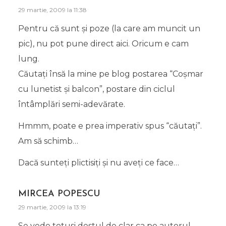
29 martie, 2009 la 11:38
Pentru că sunt şi poze (la care am muncit un
pic), nu pot pune direct aici. Oricum e cam
lung.
Căutaţi însă la mine pe blog postarea “Coşmar
cu lunetist şi balcon”, postare din ciclul
întâmplări semi-adevărate.
Hmmm, poate e prea imperativ spus “căutaţi”.
Am să schimb…
Dacă sunteţi plictisiţi şi nu aveţi ce face…
MIRCEA POPESCU
29 martie, 2009 la 13:19
Se vede totusi destul de clar ca pe autorul