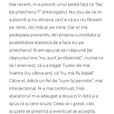
Mai recent, m-a pleznit unul peste față că “fac
pă șmecheru’?” (interogativ). Nu știu de ce m-
a pleznit și nu altceva, cert e că eu nu făceam
pe nimic, nici măcar pe mine. Dar el mă
pedepsea preventiv, din propria curiozitate și
posibilitatea statistică de a face eu pe
șmecherul. N-am apucat să-i răspund (iar
răspunsul era “nu, sunt profesionist”, numai ca
să-l enervez), că s-a băgat Tudor de mai
înainte (cu câțiva ani), că “tu, mă, fă, băăăi!”.
Către el. Adică un fel de “cum își permite”, mai
interjecțional. N-a mai continuat, însă
atacatorul m-a adăugat a doua zi în listă și a
spus că-și cere scuze. Ceea ce-i greșit, căci
scuzele se prezintă și eventual se acceptă,