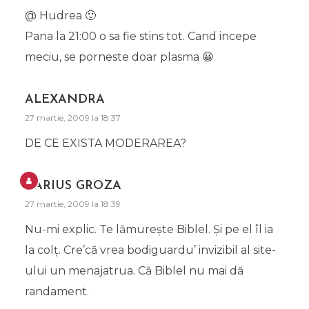
@ Hudrea 🙂
Pana la 21:00 o sa fie stins tot. Cand incepe
meciu, se porneste doar plasma 😀
ALEXANDRA
27 martie, 2009 la 18:37
DE CE EXISTA MODERAREA?
DARIUS GROZA
27 martie, 2009 la 18:39
Nu-mi explic. Te lămureşte Biblel. Şi pe el îl ia
la colţ. Cre’că vrea bodiguardu’ invizibil al site-
ului un menajatrua. Că Biblel nu mai dă
randament.