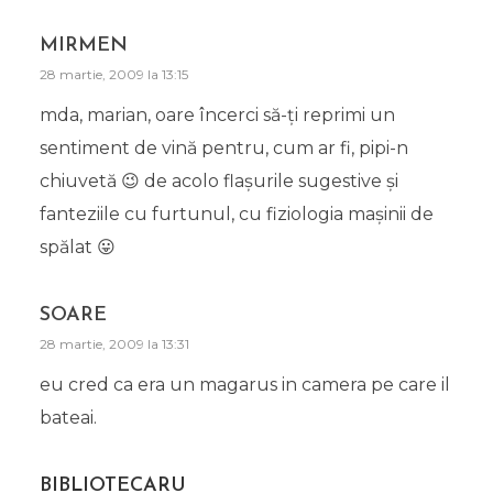
MIRMEN
28 martie, 2009 la 13:15
mda, marian, oare încerci să-ți reprimi un
sentiment de vină pentru, cum ar fi, pipi-n
chiuvetă 😉 de acolo flașurile sugestive și
fanteziile cu furtunul, cu fiziologia mașinii de
spălat 😛
SOARE
28 martie, 2009 la 13:31
eu cred ca era un magarus in camera pe care il
bateai.
BIBLIOTECARU