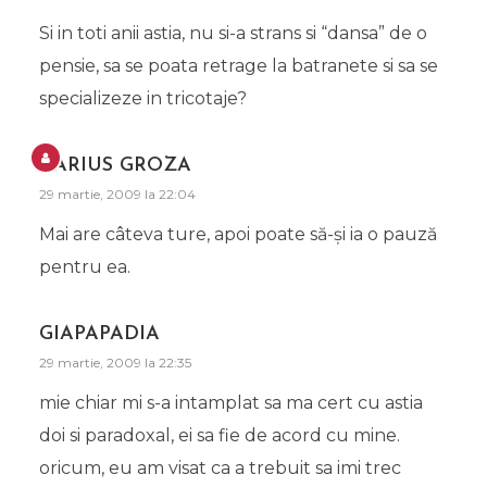
Si in toti anii astia, nu si-a strans si “dansa” de o
pensie, sa se poata retrage la batranete si sa se
specializeze in tricotaje?
DARIUS GROZA
29 martie, 2009 la 22:04
Mai are câteva ture, apoi poate să-şi ia o pauză
pentru ea.
GIAPAPADIA
29 martie, 2009 la 22:35
mie chiar mi s-a intamplat sa ma cert cu astia
doi si paradoxal, ei sa fie de acord cu mine.
oricum, eu am visat ca a trebuit sa imi trec