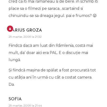
cred ca iti mai ramaneau si de bere. in schimb iti
place sa o filmezi pe saraca…scartaind si
chinuindu-se sa dreaga jegul. pai e frumos? 😛
DARIUS GROZA
29 martie, 2009 la 21:32
Fiindcă dacă am luat din Râmlenia, costă mai
mult, da’ doar aici era PAL. E o discuţie mai
lungă.
Şi fiindcă maşina de spălat a fost procurată tot
cu atâţia ani în urmă cu cât a costat camera.
Da.
SOFIA
29 martie, 2009 la 21:44