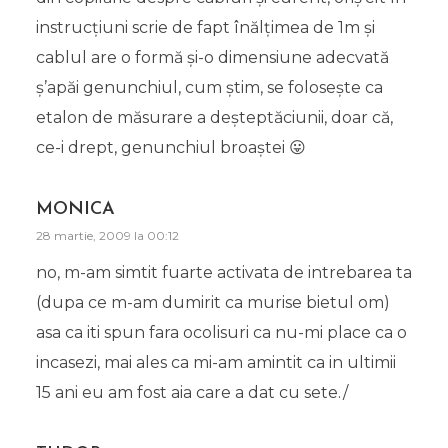
instrucțiuni scrie de fapt înălțimea de 1m și
cablul are o formă și-o dimensiune adecvată
ș’apăi genunchiul, cum știm, se folosește ca
etalon de măsurare a deșteptăciunii, doar că,
ce-i drept, genunchiul broaștei 😛
MONICA
28 martie, 2009 la 00:12
no, m-am simtit fuarte activata de intrebarea ta
(dupa ce m-am dumirit ca murise bietul om)
asa ca iti spun fara ocolisuri ca nu-mi place ca o
incasezi, mai ales ca mi-am amintit ca in ultimii
15 ani eu am fost aia care a dat cu sete./