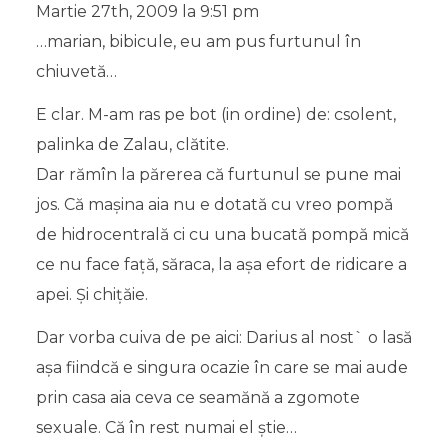
Martie 27th, 2009 la 9:51 pm
…marian, bibicule, eu am pus furtunul în
chiuvetă…
E clar. M-am ras pe bot (in ordine) de: csolent,
palinka de Zalau, clătite.
Dar rămîn la părerea că furtunul se pune mai
jos. Că maşina aia nu e dotată cu vreo pompă
de hidrocentrală ci cu una bucată pompă mică
ce nu face faţă, săraca, la aşa efort de ridicare a
apei. Şi chiţăie.
Dar vorba cuiva de pe aici: Darius al nost` o lasă
aşa fiindcă e singura ocazie în care se mai aude
prin casa aia ceva ce seamănă a zgomote
sexuale. Că în rest numai el ştie…