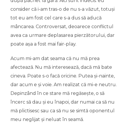
după pachet la gară. Aici sunt indecis: eu
consider că i-am tras-o de nu s-a văzut, totuși
tot eu am fost cel care s-a dus să aducă
mâncarea. Controversat, deoarece conflictul
avea ca urmare deplasarea pierzătorului, dar
poate așa a fost mai fair-play.
Acum mi-am dat seama că nu mă prea
afectează. Nu mă interesează, dacă mă bate
cineva. Poate s-o facă oricine. Putea și-nainte,
dar acum e și voie. Am realizat că mi-e neutru.
Depinzând în ce stare mă regăsește, o să
încerc să dau și eu înapoi, dar numai ca să nu
mă plictisesc sau ca să nu se simtă oponentul
meu neglijat și neluat în seamă.