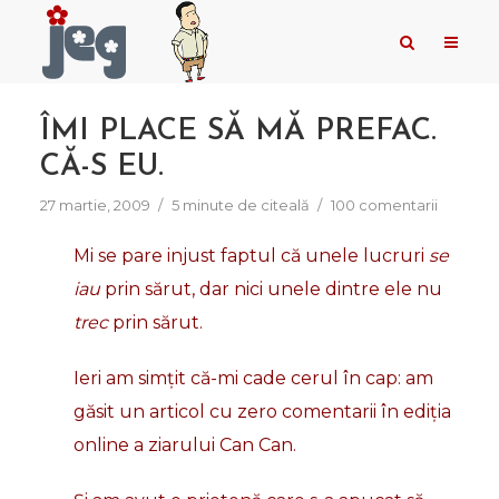
ÎMI PLACE SĂ MĂ PREFAC.
CĂ-S EU.
27 martie, 2009
5 minute de citeală
100 comentarii
Mi se pare injust faptul că unele lucruri
se
iau
prin sărut, dar nici unele dintre ele nu
trec
prin sărut.
Ieri am simțit că-mi cade cerul în cap: am
găsit un articol cu zero comentarii în ediția
online a ziarului Can Can.