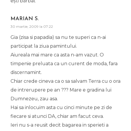
eşti bărbat
MARIAN S.
30 martie, 2009 la 07:22
Gia (zisa si papadia) sa nu te superi ca n-ai
participat la ziua pamintului.
Aiureala mai mare ca asta n-am vazut. O
timpenie preluata ca un curent de moda, fara
discernamint.
Chiar crede cineva ca o sa salvam Terra cu o ora
de intrerupere pe an ??? Mare e gradina lui
Dumnezeu, zau asa.
Hai sa inlocuim asta cu cinci minute pe zi de
fiecare si atunci DA, chiar am facut ceva.
Ieri nu s-a reusit decit bagarea in sperieti a