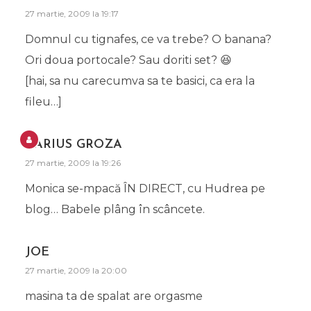
27 martie, 2009 la 19:17
Domnul cu tignafes, ce va trebe? O banana?
Ori doua portocale? Sau doriti set? 😆
[hai, sa nu carecumva sa te basici, ca era la
fileu…]
DARIUS GROZA
27 martie, 2009 la 19:26
Monica se-mpacă ÎN DIRECT, cu Hudrea pe
blog… Babele plâng în scâncete.
JOE
27 martie, 2009 la 20:00
masina ta de spalat are orgasme