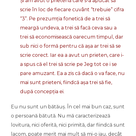
Și am avut o prietenă care s-a apucat să
scrie în loc de fiecare cuvânt “trebuie” cifra
“3”. Pe prezumția fonetică de a trei să
meargă undeva, a trei să facă ceva sau a
trei să economisească oarecum timpul, dar
sub nici o formă pentru că așa ar trei să se
scrie corect. Iar ea a avut un prieten, care i-
a spus că el trei să scrie pe Jeg tot ce i se
pare amuzant. Ea a zis că dacă o va face, nu
mai sunt prieteni, fiindcă așa trei să fie,
după concepția ei.
Eu nu sunt un bătăuș. În cel mai bun caz, sunt
o persoană bătută. Nu mă caracterizează
lovitura, nici oferită, nici primită, dar fiindcă sunt
lacom, poate merit mai mult să mi-o iau, decât