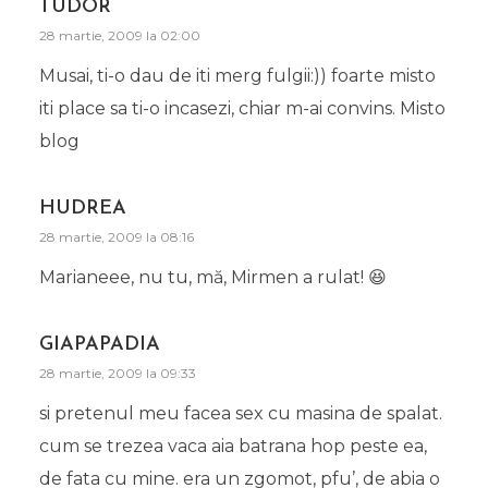
TUDOR
28 martie, 2009 la 02:00
Musai, ti-o dau de iti merg fulgii:)) foarte misto
iti place sa ti-o incasezi, chiar m-ai convins. Misto
blog
HUDREA
28 martie, 2009 la 08:16
Marianeee, nu tu, mă, Mirmen a rulat! 😆
GIAPAPADIA
28 martie, 2009 la 09:33
si pretenul meu facea sex cu masina de spalat.
cum se trezea vaca aia batrana hop peste ea,
de fata cu mine. era un zgomot, pfu’, de abia o