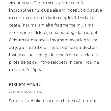
ziceaţi şi voi. Dar nu şi nu, că de ce mă
încăpăţânez? Şi după aia am început o discuţie
în contradictoriu în limba engleză. Restul e
ceaţă, însă mai am alte fragmente mult mai
interesante. Mi le-aş scrie pe blog, dar nu pot.
Oricum numai acest fragment avea legătură
cu jegul, restul era înţesat de nazişti, doctori,
foşti şi actuali colegi de şcoală din alte clase şi
profa de fizică, într-o salopetă în care încă mă
mir cum încăpea…
BIBLIOTECARU
29 martie, 2009 la 15:52
Şi deci aşa, Bibliotecaru era bilbi şi cât domul…