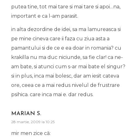
putea tine, tot mai tare si mai tare si apoi…na,
important e ca l-am parasit.
in alta dezordine de idei, sa ma lamureasca si
pe mine cineva care ii faza cu ziua asta a
pamantului si de ce e ea doar in romania? cu
krakilla nu ma duc niciunde, sa fie clar! ca ne-
am bate, si atunci cum s-ar mai bate el singur?
si in plus, inca mai bolesc, dar am iesit cateva
ore, ceea ce a mai redus nivelul de frustrare
psihica. care inca mai e. dar redus.
MARIAN S.
28 martie, 2009 la 10:25
mir men zice că: