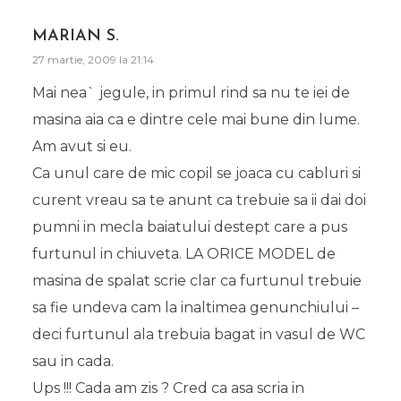
MARIAN S.
27 martie, 2009 la 21:14
Mai nea` jegule, in primul rind sa nu te iei de
masina aia ca e dintre cele mai bune din lume.
Am avut si eu.
Ca unul care de mic copil se joaca cu cabluri si
curent vreau sa te anunt ca trebuie sa ii dai doi
pumni in mecla baiatului destept care a pus
furtunul in chiuveta. LA ORICE MODEL de
masina de spalat scrie clar ca furtunul trebuie
sa fie undeva cam la inaltimea genunchiului –
deci furtunul ala trebuia bagat in vasul de WC
sau in cada.
Ups !!! Cada am zis ? Cred ca asa scria in