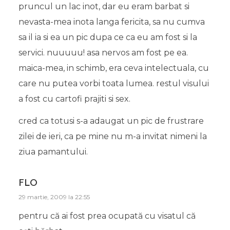
pruncul un lac inot, dar eu eram barbat si
nevasta-mea inota langa fericita, sa nu cumva
sa il ia si ea un pic dupa ce ca eu am fost si la
servici. nuuuuu! asa nervos am fost pe ea.
maica-mea, in schimb, era ceva intelectuala, cu
care nu putea vorbi toata lumea. restul visului
a fost cu cartofi prajiti si sex.
cred ca totusi s-a adaugat un pic de frustrare
zilei de ieri, ca pe mine nu m-a invitat nimeni la
ziua pamantului.
FLO
29 martie, 2009 la 22:55
pentru că ai fost prea ocupată cu visatul că