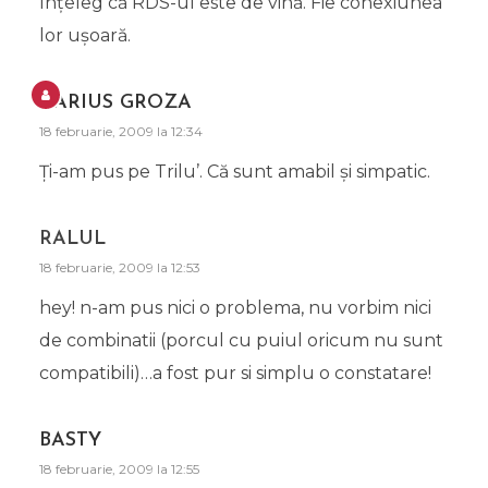
înţeleg că RDS-ul este de vină. Fie conexiunea
lor uşoară.
DARIUS GROZA
18 februarie, 2009 la 12:34
Ţi-am pus pe Trilu’. Că sunt amabil şi simpatic.
RALUL
18 februarie, 2009 la 12:53
hey! n-am pus nici o problema, nu vorbim nici
de combinatii (porcul cu puiul oricum nu sunt
compatibili)…a fost pur si simplu o constatare!
BASTY
18 februarie, 2009 la 12:55