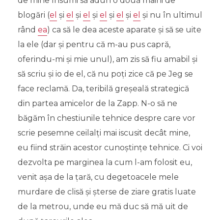
de mine însumi să adun o două mâini de
blogări (
el
și
el
și
el
și
el
și
el
și
el
și nu în ultimul
rând
ea
) ca să le dea aceste aparate și să se uite
la ele (dar și pentru că m-au pus capră,
oferindu-mi și mie unul), am zis să fiu amabil și
să scriu și io de el, că nu poți zice că pe Jeg se
face reclamă. Da, teribilă greșeală strategică
din partea amicelor de la Zapp. N-o să ne
băgăm în chestiunile tehnice despre care vor
scrie pesemne ceilalți mai iscusit decât mine,
eu fiind străin acestor cunoștințe tehnice. Ci voi
dezvolta pe marginea la cum l-am folosit eu,
venit așa de la țară, cu degetoacele mele
murdare de clisă și șterse de ziare gratis luate
de la metrou, unde eu mă duc să mă uit de