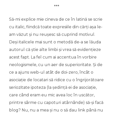
***
Să-mi explice mie cineva de ce în latină se scrie
cu italic, fiindcă toate expresiile din cărți așa le-
am văzut și nu reușesc să cuprind motivul.
Deși italicele mai sunt o metodă de-a se lăuda
autorul că știe alte limbi și vrea să evidențieze
acest fapt. La fel cum ai accentua în vorbire
neologismele, cu un aer de superioritate. Și de
ce a ajuns web-ul atât de doi-zero, încât o
asociație de locatari să ridice cu o îngrijorătoare
seriozitate ipoteza (la ședință ei de asociație,
care când eram eu mic avea loc în uscător,
printre sârme cu capoturi atârnânde) să-și facă
blog? Nu, nu a mea și nu o să dau link până nu