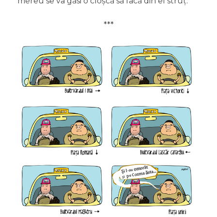
mereu se va găsi o cloșcă să facă din el struț.
***