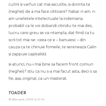
culmi si varfuri cat mai ascutite, si dorinta ta
(neghei) de a ma face cititoare? habar n-am. n-
am uneletele intelectuale la indemana.
probabil ca le voi dobandi citindu-te mai des,
lucru care greu se va-ntampla, dat fiind ca tu
scrii tot mai rar. ceea ce e – banuiesc – din
cauza ca te chinuie fomeile, te sereneaza Calin
si zappuie capitalistii.
si-atunci, nu-i mai bine sa facem front comun
(neghei)? stiu ca nu s-a mai facut asta, deci o sa
fie, asa, original, ca un masterat.
TOADER
18 februarie, 2009 la 10:44