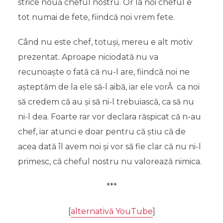
strice nouă cheful nostru. Or la noi cheful e
tot numai de fete, fiindcă noi vrem fete.
Când nu este chef, totuși, mereu e alt motiv
prezentat. Aproape niciodată nu va
recunoaște o fată că nu-l are, fiindcă noi ne
așteptăm de la ele să-l aibă, iar ele vorÂ ca noi
să credem că au și să ni-l trebuiască, ca să nu
ni-l dea. Foarte rar vor declara răspicat că n-au
chef, iar atunci e doar pentru că știu că de
acea dată îl avem noi și vor să fie clar că nu ni-l
primesc, că cheful nostru nu valorează nimica.
***
[
alternativă YouTube
]