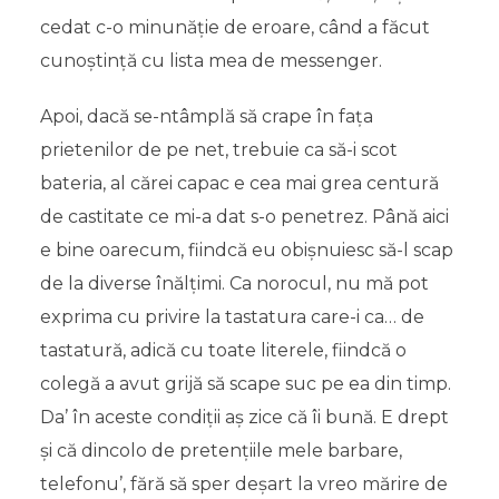
cedat c-o minunăție de eroare, când a făcut
cunoștință cu lista mea de messenger.
Apoi, dacă se-ntâmplă să crape în fața
prietenilor de pe net, trebuie ca să-i scot
bateria, al cărei capac e cea mai grea centură
de castitate ce mi-a dat s-o penetrez. Până aici
e bine oarecum, fiindcă eu obișnuiesc să-l scap
de la diverse înălțimi. Ca norocul, nu mă pot
exprima cu privire la tastatura care-i ca… de
tastatură, adică cu toate literele, fiindcă o
colegă a avut grijă să scape suc pe ea din timp.
Da’ în aceste condiții aș zice că îi bună. E drept
și că dincolo de pretențiile mele barbare,
telefonu’, fără să sper deșart la vreo mărire de