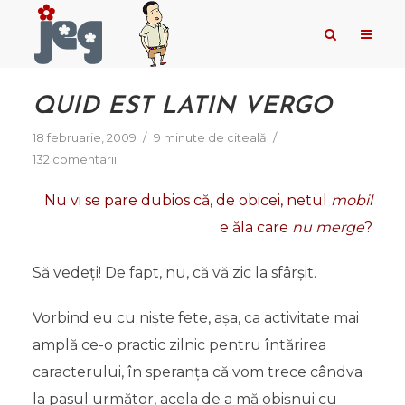
QUID EST LATIN VERGO
18 februarie, 2009
9 minute de citeală
132 comentarii
Nu vi se pare dubios că, de obicei, netul
mobil
e ăla care
nu merge
?
Să vedeți! De fapt, nu, că vă zic la sfârșit.
Vorbind eu cu niște fete, așa, ca activitate mai
amplă ce-o practic zilnic pentru întărirea
caracterului, în speranța că vom trece cândva
la pasul următor, acela de a mă obișnui cu