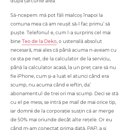
după țarcurile alea.
Să-ncepem: mă pot făli mialcoș înapoi la
comuna mea că am reușit să-l fac primu’ să
puște. Telefonul e, cum l-a surprins cel mai
bine
Teo de la Deko
, o ustensilă absolut
necesară, mai ales că până acuma n-aveam cu
ce sta pe net, de la calculator de la serviciu,
până la calculator acasă, la un preț care să nu
fie iPhone, cum și-a luat el atunci când era
scump, nu acuma când e ieftin, da’
abonamentul de trei ori mai scump. Deci se stă
cu el pe mess, se intră pe mail de mai orice tip,
iar domnii de la corporație susțin că ar merge
de 50% mai oriunde decât alte rețele. Or eu
când m-am conectat prima dată, PAF!, a și