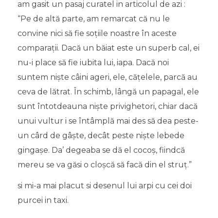
am gasit un pasaj curatel in articolul de azi :
“Pe de altă parte, am remarcat că nu le
convine nici să fie soţiile noastre în aceste
comparaţii. Dacă un băiat este un superb cal, ei
nu-i place să fie iubita lui, iapa. Dacă noi
suntem nişte câini ageri, ele, căţelele, parcă au
ceva de lătrat. În schimb, lângă un papagal, ele
sunt întotdeauna nişte privighetori, chiar dacă
unui vultur i se întâmplă mai des să dea peste-
un cârd de gâşte, decât peste nişte lebede
gingaşe. Da’ degeaba se dă el cocoş, fiindcă
mereu se va găsi o cloşcă să facă din el struţ.”
si mi-a mai placut si desenul lui arpi cu cei doi
purcei in taxi.