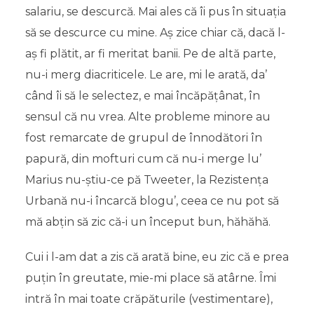
salariu, se descurcă. Mai ales că îi pus în situația
să se descurce cu mine. Aș zice chiar că, dacă l-
aș fi plătit, ar fi meritat banii. Pe de altă parte,
nu-i merg diacriticele. Le are, mi le arată, da’
când îi să le selectez, e mai încăpățânat, în
sensul că nu vrea. Alte probleme minore au
fost remarcate de grupul de înnodători în
papură, din mofturi cum că nu-i merge lu’
Marius nu-știu-ce pă Tweeter, la Rezistența
Urbană nu-i încarcă blogu’, ceea ce nu pot să
mă abțin să zic că-i un început bun, hăhăhă.
Cui i l-am dat a zis că arată bine, eu zic că e prea
puțin în greutate, mie-mi place să atârne. Îmi
intră în mai toate crăpăturile (vestimentare),