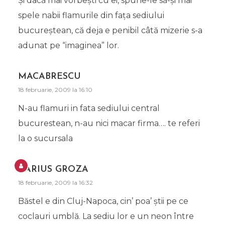
Şi dacă mai vorbeşti cu ei, spune-le să-şi mai
spele nabii flamurile din faţa sediului
bucureştean, că deja e penibil câtă mizerie s-a
adunat pe “imaginea” lor.
MACABRESCU
18 februarie, 2009 la 16:10
N-au flamuri in fata sediului central
bucurestean, n-au nici macar firma…. te referi
la o sucursala
DARIUS GROZA
18 februarie, 2009 la 16:32
Băstel e din Cluj-Napoca, cin’ poa’ ştii pe ce
coclauri umblă. La sediu lor e un neon între