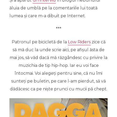
Și a apărut
un interviu
în blogul nebunului
ăluia de umblă pe la comentariile lui toată
lumea și care m-a dibuit pe Internet.
***
Patronul pe bicicletă de la
Low Riders
zice că
să mă duc la unde scrie aici, pe afișul ăsta de
mai jos, să văd dacă mă răzgândesc cu privire la
muzichia de tip hip-hop. Iar eu voi face
întocmai. Voi alegeți pentru sine, că nu îmi
sunteți pe buletin, pe care l-am pierdut, să vă
dădăcesc ca pe niște prunci cu mucii pă chept.