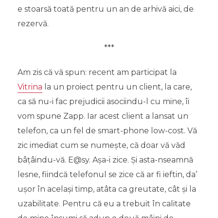
e stoarsă toată pentru un an de arhivă aici, de
rezervă.
***
Am zis că vă spun: recent am participat la
Vitrina
la un proiect pentru un client, la care,
ca să nu-i fac prejudicii asociindu-l cu mine, îi
vom spune Zapp. Iar acest client a lansat un
telefon, ca un fel de smart-phone low-cost. Vă
zic imediat cum se numește, că doar vă văd
bâțâindu-vă. E@sy. Așa-i zice. Și asta-nseamnă
lesne, fiindcă telefonul se zice că ar fi ieftin, da’
ușor în același timp, atâta ca greutate, cât și la
uzabilitate. Pentru că eu a trebuit în calitate