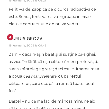
18 februarie, 2009 la 08:21
Feriti-va de Zapp ca de o curca radioactiva ce
este. Serios, feriti-va, ca va ingroapa in niste
clauze contractuale de nu va vedeti.
DARIUS GROZA
18 februarie, 2009 la 09:45
Zami – dacă n-aş fi băiat şi ai susţine că-s ghei,
aş zice îndărăt că eşti cititoru’ meu preferat, da’
s-ar subînţelege greşit; deci eşti cititoarea mea
a doua
cea mai preferată
, după restul
cititoarelor, care ocupă la remiză toate locul
întâi.
Băstel – nu că mă faci de mândra minune aici,
că tu nu vrei să plăteşti nicicând nimica!