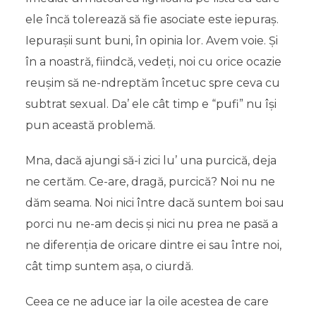
ele încă tolerează să fie asociate este iepuraș.
Iepurașii sunt buni, în opinia lor. Avem voie. Și
în a noastră, fiindcă, vedeți, noi cu orice ocazie
reușim să ne-ndreptăm încetuc spre ceva cu
subtrat sexual. Da’ ele cât timp e “pufi” nu își
pun această problemă.
Mna, dacă ajungi să-i zici lu’ una purcică, deja
ne certăm. Ce-are, dragă, purcică? Noi nu ne
dăm seama. Noi nici între dacă suntem boi sau
porci nu ne-am decis și nici nu prea ne pasă a
ne diferenția de oricare dintre ei sau între noi,
cât timp suntem așa, o ciurdă.
Ceea ce ne aduce iar la oile acestea de care