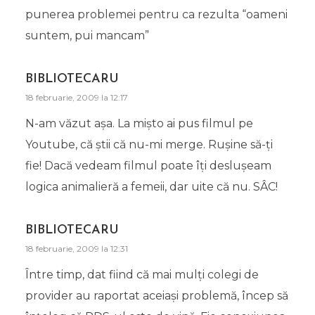
punerea problemei pentru ca rezulta “oameni
suntem, pui mancam”
BIBLIOTECARU
18 februarie, 2009 la 12:17
N-am văzut aşa. La mişto ai pus filmul pe
Youtube, că ştii că nu-mi merge. Ruşine să-ţi
fie! Dacă vedeam filmul poate îţi desluşeam
logica animalieră a femeii, dar uite că nu. SÂC!
BIBLIOTECARU
18 februarie, 2009 la 12:31
Între timp, dat fiind că mai mulţi colegi de
provider au raportat aceiaşi problemă, încep să