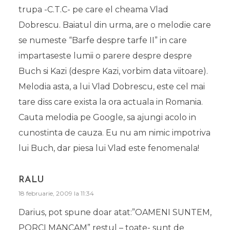
trupa -C.T.C- pe care el cheama Vlad
Dobrescu. Baiatul din urma, are o melodie care
se numeste “Barfe despre tarfe II” in care
impartaseste lumii o parere despre despre
Buch si Kazi (despre Kazi, vorbim data viitoare).
Melodia asta, a lui Vlad Dobrescu, este cel mai
tare diss care exista la ora actuala in Romania.
Cauta melodia pe Google, sa ajungi acolo in
cunostinta de cauza. Eu nu am nimic impotriva
lui Buch, dar piesa lui Vlad este fenomenala!
RALU
18 februarie, 2009 la 11:34
Darius, pot spune doar atat:”OAMENI SUNTEM,
PORCI MANCAM” restul – toate- sunt de