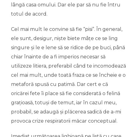
lângă casa omului. Dar ele par să nu fie întru
totul de acord.
Cel mai mult le convine să fie “pisi”. În general,
ele sunt, desigur, niște biete mâțe ce se ling
singure și le e lene să se ridice de pe buci, până
chiar înainte de a fi imperios necesar să
utilizeze litiera, preferabil când te incomodează
cel mai mult, unde toată fraza ce se încheie e o
metaforă spusă cu patimă. Dar cert e că
oricărei fete îi place să fie considerată o felină
grațioasă, totuși de temut, iar în cazul meu,
probabil, se adaugă și plăcerea sadică de a-mi
provoca crize respiratorii măcar conceptual.
Imediat următoarea lighioană pe listă cu care