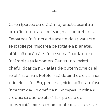
***
Care-i (partea cu orătăniile) practic esența a
cum fie fetele au chef sau, mai concret, n-au.
Deoarece în funcție de aceste două variante
se stabilește mișcarea de rotație a planetei,
atâta că dacă, cât și în ce sens. Doar la ele se
întâmplă așa fenomen. Pentru noi, băieții,
cheful doar că nu-i atâta de puternic, fie că el
se află sau nu-i. Fetele însă depind de el, iar noi
prin ele, la fel. Eu, personal, niciodată n-am fost
încercat de-un chef de nu-ncăpea în mine și
trebuia să dau pe afară. Iar, pe cale de
consecință, nici nu m-am confruntat cu vreun