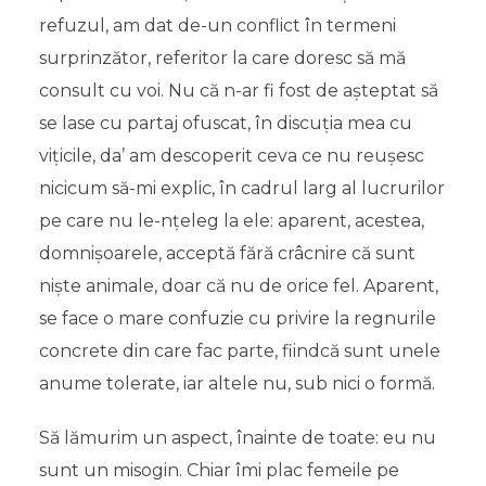
refuzul, am dat de-un conflict în termeni
surprinzător, referitor la care doresc să mă
consult cu voi. Nu că n-ar fi fost de așteptat să
se lase cu partaj ofuscat, în discuția mea cu
vițicile, da’ am descoperit ceva ce nu reușesc
nicicum să-mi explic, în cadrul larg al lucrurilor
pe care nu le-nțeleg la ele: aparent, acestea,
domnișoarele, acceptă fără crâcnire că sunt
niște animale, doar că nu de orice fel. Aparent,
se face o mare confuzie cu privire la regnurile
concrete din care fac parte, fiindcă sunt unele
anume tolerate, iar altele nu, sub nici o formă.
Să lămurim un aspect, înainte de toate: eu nu
sunt un misogin. Chiar îmi plac femeile pe