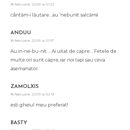
18 februarie, 2009 la 01:22
cântăm-i lăutare…au ‘nebunit salcămii
ANDUU
18 februarie, 2009 la 01:57
Au in-ne-bu-nit…. Ai uitat de capre… Fetele de
multe ori sunt capre, iar noi tapi sau ceva
asemanator.
ZAMOLXIS
18 februarie, 2009 la 02:13
esti gheiul meu preferat!
BASTY