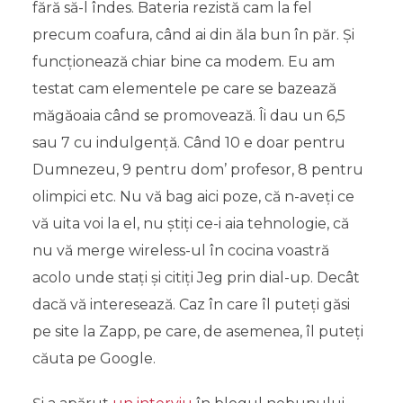
fără să-l îndes. Bateria rezistă cam la fel
precum coafura, când ai din ăla bun în păr. Și
funcționează chiar bine ca modem. Eu am
testat cam elementele pe care se bazează
măgăoaia când se promovează. Îi dau un 6,5
sau 7 cu indulgență. Când 10 e doar pentru
Dumnezeu, 9 pentru dom’ profesor, 8 pentru
olimpici etc. Nu vă bag aici poze, că n-aveți ce
vă uita voi la el, nu știți ce-i aia tehnologie, că
nu vă merge wireless-ul în cocina voastră
acolo unde stați și citiți Jeg prin dial-up. Decât
dacă vă interesează. Caz în care îl puteți găsi
pe site la Zapp, pe care, de asemenea, îl puteți
căuta pe Google.