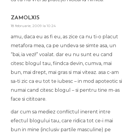
ZAMOLXIS
18 februarie, 2009 la 10:24
amu, daca eu as fi eu, as zice ca nu ti-o placut
metafora mea, ca pe undeva se simte asa, un
“bai, ia vezi!” voalat. dar eu nu sunt eu cand
citesc blogul tau, fiindca devin, cumva, mai
bun, mai drept, mai gras si mai viteaz. asa c-am
sa-ti zic ca eu tot te iubesc – in mod apoteotic si
numai cand citesc blogul – si pentru tine m-as
face si cititoare.
dar cum sa mediez conflictul inerent intre
efectul blogului tau, care ridica tot ce-i mai
bun in mine (inclusiv partile masculine) pe