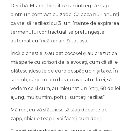
Deci bă. M-am chinuit un an intreg să scap
dintr-un contract cu zapp. Că dacă nu-i anunţi
că vrei să reziliezi cu 3 luni înainte de expirarea
termenului contractual, se prelungeşte
automat cu încă un an. Şi tot aşa.
Încă o chestie: s-au dat cocoşei şi au crezut că
mă sperie cu scrisori de la avocaţi, cum că să le
plătesc jdesute de euro despăgubiri şi taxe. În
schimb, când m-am dus cu avocatul la ei, să
vedem ce şi cum, au mieunat un “ştiţi, 60 de lei
ajung, mulţumim, poftiţi, sunteţi reziliat”.
Mă rog, eu vă sfătuiesc să staţi departe de
zapp, chiar e ţeapă. Voi faceţi cum doriţi.