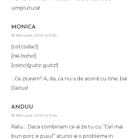
umplutura!
MONICA
18 februarie, 2009 la 11:36
[cotcodac!]
[niii-hoho!]
[coinc!/guitz-guitz!]
…Ce ziceam? A, da, ca nu-s de acord cu tine, bai
Darius!
ANDUU
18 februarie, 2009 la 11:46
Ralu… Daca combinam ce ai zis tu cu “Cel mai
bun porc e puiul” atunci ai o problema in