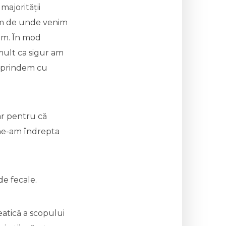
majorității
cum de unde venim
em. În mod
mult ca sigur am
reprindem cu
ar pentru că
 ne-am îndrepta
de fecale.
eatică a scopului