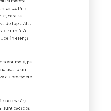
irații mărețe,
empirică. Prin
but, care se
a de topit. Atât
 și pe urmă să
uce, în esență,
eva anume și, pe
ind asta la un
neva cu precădere
în noi masă și
ii sunt căcăcioși