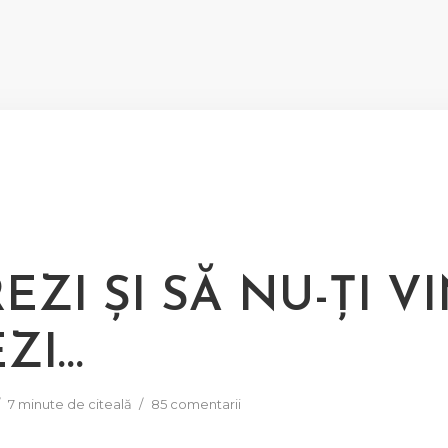
EZI ȘI SĂ NU-ȚI V
EZI…
7 minute de citeală
85 comentarii