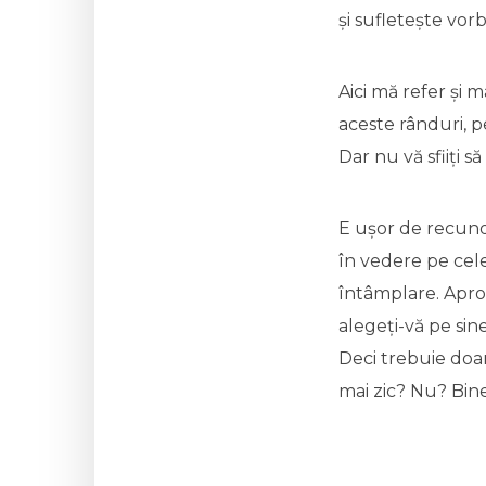
și sufletește vorb
Aici mă refer și 
aceste rânduri, p
Dar nu vă sfiiți să 
E ușor de recuno
în vedere pe cele
întâmplare. Aproa
alegeți-vă pe sin
Deci trebuie doar
mai zic? Nu? Bin