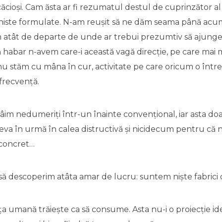
cioși. Cam ăsta ar fi rezumatul destul de cuprinzător al 
ioniste formulate. N-am reușit să ne dăm seama până a
 atât de departe de unde ar trebui prezumtiv să ajung
 habar n-avem care-i această vagă direcție, pe care mai 
 nu stăm cu mâna în cur, activitate pe care oricum o înt
frecvență.
âim nedumeriți într-un înainte convențional, iar asta do
ceva în urmă în calea distructivă și nicidecum pentru că
concret…
să descoperim atâta amar de lucru: suntem niște fabrici 
iința umană trăiește ca să consume. Asta nu-i o proiecție id