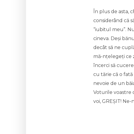
În plus de asta, 
considerând că să
“iubitul meu”. Nu
cineva. Deși bănu
decât să ne cuplăm
mă-nțelegeți ce z
încerci să cucere
cu tărie că o fată
nevoie de un băi
Voturile voastre 
voi, GREȘIT! Ne-n