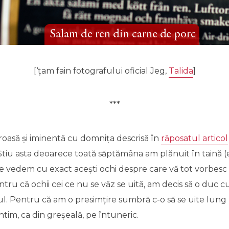
[‘țam fain fotografului oficial Jeg,
Talida
]
***
oasă și iminentă cu domnița descrisă în
răposatul articol
Știu asta deoarece toată săptămâna am plănuit în taină (e
ă ne vedem cu exact acești ochi despre care vă tot vorbesc –
ru că ochii cei ce nu se văz se uită, am decis să o duc cu ei
ul. Pentru că am o presimțire sumbră c-o să se uite lung 
ntim, ca din greșeală, pe întuneric.