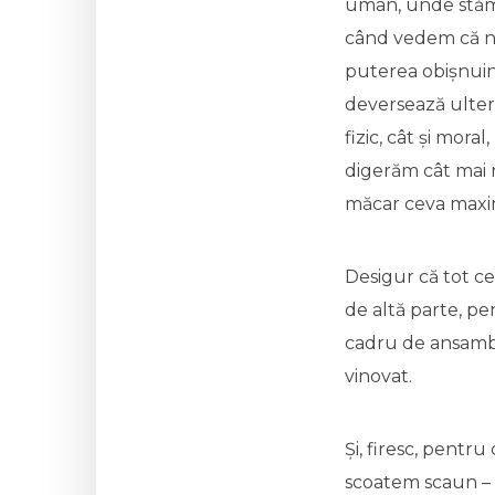
uman, unde stăm 
când vedem că nu 
puterea obișnuinț
deversează ulter
fizic, cât și mora
digerăm cât mai r
măcar ceva maxi
Desigur că tot c
de altă parte, pe
cadru de ansamblu
vinovat.
Și, firesc, pentr
scoatem scaun – o