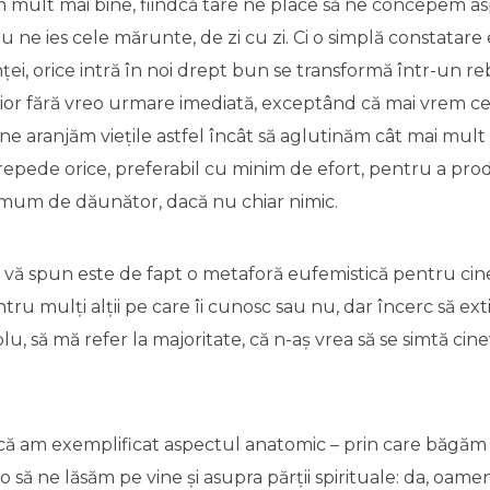
mult mai bine, fiindcă tare ne place să ne concepem asp
ne ies cele mărunte, de zi cu zi. Ci o simplă constatare 
ei, orice intră în noi drept bun se transformă într-un re
ior fără vreo urmare imediată, exceptând că mai vrem cev
l, ne aranjăm viețile astfel încât să aglutinăm cât mai mult
epede orice, preferabil cu minim de efort, pentru a prod
mum de dăunător, dacă nu chiar nimic.
e vă spun este de fapt o metaforă eufemistică pentru cin
ntru mulți alții pe care îi cunosc sau nu, dar încerc să ext
, să mă refer la majoritate, că n-aș vrea să se simtă ci
u că am exemplificat aspectul anatomic – prin care băgăm 
 să ne lăsăm pe vine și asupra părții spirituale: da, oamen