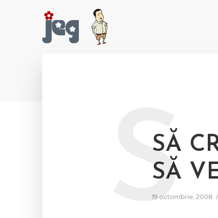
S
SĂ CR
SĂ V
19 octombrie, 2008