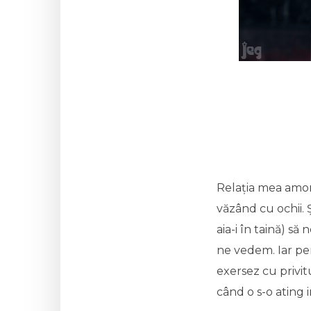
Relația mea amor
văzând cu ochii. 
aia-i în taină) s
ne vedem. Iar pent
exersez cu privit
când o s-o ating i