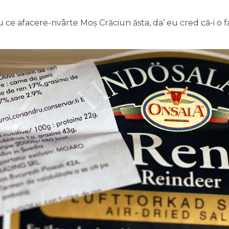
u ce afacere-nvârte Moș Crăciun ăsta, da’ eu cred că-i o 