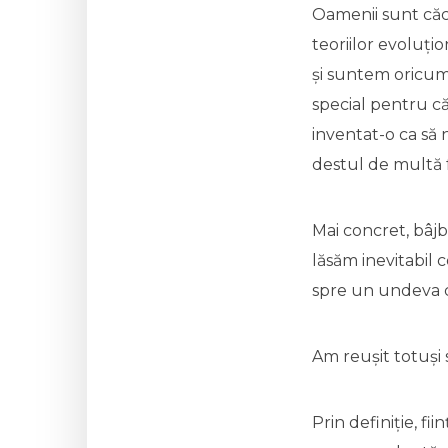
Oamenii sunt căcă
teoriilor evoluț
și suntem oricum
special pentru că
inventat-o ca să
destul de multă 
Mai concret, bâjb
lăsăm inevitabil 
spre un undeva 
Am reușit totuși 
Prin definiție, f