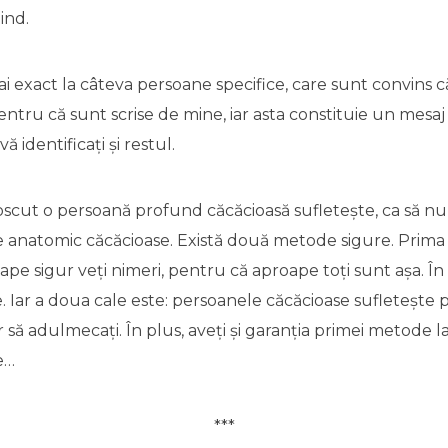
ind.
mai exact la câteva persoane specifice, care sunt convins că
entru că sunt scrise de mine, iar asta constituie un mesaj 
vă identificați și restul.
scut o persoană profund căcăcioasă sufletește, ca să n
 anatomic căcăcioase. Există două metode sigure. Prima e
pe sigur veți nimeri, pentru că aproape toți sunt așa. În 
e. Iar a doua cale este: persoanele căcăcioase sufletește 
 să adulmecați. În plus, aveți și garanția primei metode 
e…
***