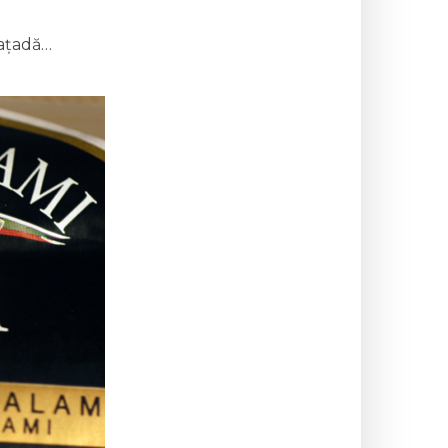
fațadă…