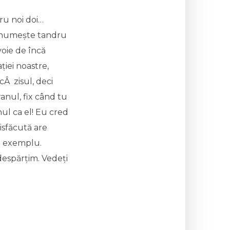
ru noi doi…
-l numește tandru
voie de încă
ției noastre,
icÂ zisul, deci
ranul, fix când tu
nul ca el! Eu cred
tisfăcută are
e exemplu.
despărțim. Vedeți