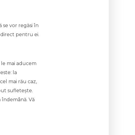
 se vor regăsi în
direct pentru ei.
u le mai aducem
ste: la
cel mai rău caz,
put sufletește.
la îndemână. Vă