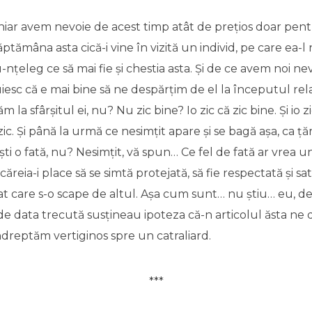
chiar avem nevoie de acest timp atât de prețios doar pent
ptămâna asta cică-i vine în vizită un individ, pe care ea
-nțeleg ce să mai fie și chestia asta. Și de ce avem noi ne
iesc că e mai bine să ne despărțim de el la începutul rela
 la sfârșitul ei, nu? Nu zic bine? Io zic că zic bine. Și io z
ic. Și până la urmă ce nesimțit apare și se bagă așa, ca ță
ști o fată, nu? Nesimțit, vă spun… Ce fel de fată ar vrea u
 căreia-i place să se simtă protejată, să fie respectată și sa
at care s-o scape de altul. Așa cum sunt… nu știu… eu, d
de data trecută susțineau ipoteza că-n articolul ăsta ne 
dreptăm vertiginos spre un catraliard.
***